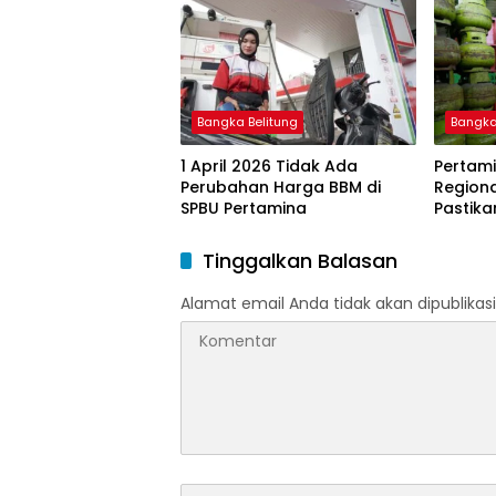
BBM Subsidi bagi Nelayan
melalui Aplikasi XSTAR
Bangka Belitung
Bangka
1 April 2026 Tidak Ada
Pertami
Perubahan Harga BBM di
Region
SPBU Pertamina
Pastika
dan LP
Ramada
Tinggalkan Balasan
Idulfitri
Alamat email Anda tidak akan dipublikasi