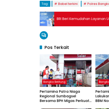
Tag:
Babel terkini
Polres Bangk
BRI Beri Kemudahan Layanan U
Pos Terkait
Bangka Belitung
Bangka
Pertamina Patra Niaga
Pertami
Regional Sumbagsel
Lakuka
Bersama BPH Migas Perkuat
BBM Non
Pengawasan Penyaluran
2026