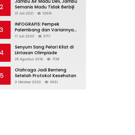
Jambu Air Madu Deli, Jambu
2
Semanis Madu Tidak Berbiji
31 Juli 2021
10615
INFOGRAFIS: Pempek
3
Palembang dan Variannya
yang Melegenda
17 Juli 2020
9717
Senyum Sang Pelari Kilat di
4
Lintasan Olimpiade
25 Agustus 2016
7138
Olahraga Jadi Benteng
5
Setelah Protokol Kesehatan
3 Oktober 2020
6551