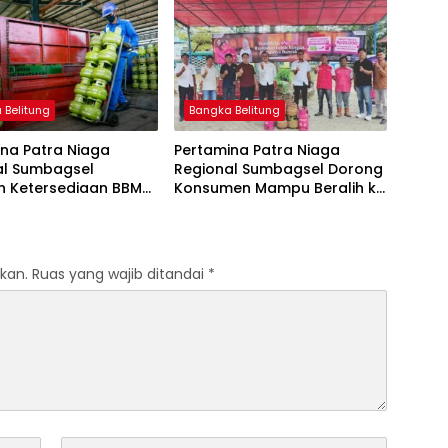
Tetap
 Belitung
Bangka Belitung
na Patra Niaga
Pertamina Patra Niaga
al Sumbagsel
Regional Sumbagsel Dorong
n Ketersediaan BBM
Konsumen Mampu Beralih ke
G pada Masa
Bright Gas Melalui Program
n dan Menjelang
Trade In di Belitung Timur
kan.
Ruas yang wajib ditandai
*