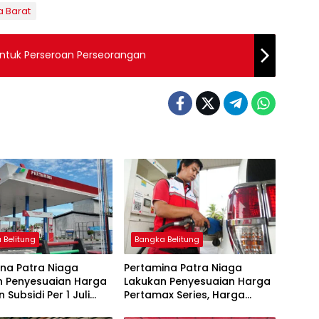
a Barat
ntuk Perseroan Perseorangan
 Belitung
Bangka Belitung
na Patra Niaga
Pertamina Patra Niaga
n Penyesuaian Harga
Lakukan Penyesuaian Harga
 Subsidi Per 1 Juli
Pertamax Series, Harga
Pertalite dan Solar Subsidi