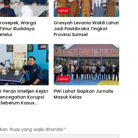
Lahat
Prosepek, Warga
Gresyah Levania Wakili Lahat
 Timur Budidaya
Jadi Paskibraka Tingkat
etelur
Provinsi Sumsel
Lahat
 Peran Intelijen Kejari
PWI Lahat Siapkan Jurnalis
 Pencegahan Korupsi
Masuk Kelas
i Sebelum Kasus
kan.
Ruas yang wajib ditandai
*