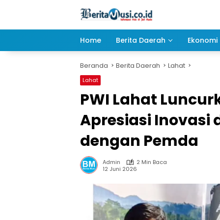
Langsung
ke
konten
Home
Berita Daerah
Ekonomi 
Beranda
Berita Daerah
Lahat
Lahat
PWI Lahat Luncur
Apresiasi Inovasi
dengan Pemda
Admin
2 Min Baca
12 Juni 2026