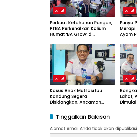
Lahat
Lahat
Perkuat Ketahanan Pangan,
Punya 
PTBA Perkenalkan Kalium
Merapi
Humat ‘BA Grow’ di
Ayam P
Inagritech 2026
Lahat
Lahat
Kasus Anak Mutilasi Ibu
Bongkar
Kandung Segera
Lahat,
Disidangkan, Ancaman
Dimula
Hukuman Mati Mengintai
Muncul
Tinggalkan Balasan
Alamat email Anda tidak akan dipublikasi