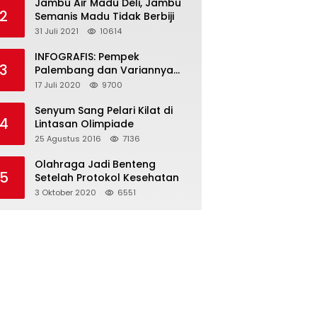
Jambu Air Madu Deli, Jambu
2
Semanis Madu Tidak Berbiji
31 Juli 2021
10614
INFOGRAFIS: Pempek
3
Palembang dan Variannya
yang Melegenda
17 Juli 2020
9700
Senyum Sang Pelari Kilat di
4
Lintasan Olimpiade
25 Agustus 2016
7136
Olahraga Jadi Benteng
5
Setelah Protokol Kesehatan
3 Oktober 2020
6551