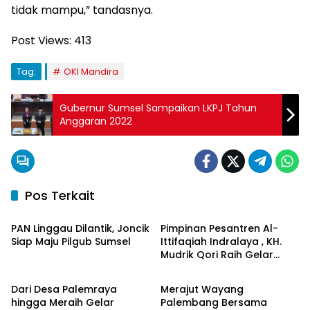
tidak mampu,” tandasnya.
Post Views:
413
Tag:
OKI Mandira
Gubernur Sumsel Sampaikan LKPJ Tahun
Anggaran 2022
Pos Terkait
Berita Daerah
Berita Daerah
PAN Linggau Dilantik, Joncik
Pimpinan Pesantren Al-
Siap Maju Pilgub Sumsel
Ittifaqiah Indralaya , KH.
Mudrik Qori Raih Gelar
Berita Daerah
Berita Daerah
Doktor dengan Inovasi
Model Pembelajaran
Dari Desa Palemraya
Merajut Wayang
Nagham Al-Qur’an di UMM
hingga Meraih Gelar
Palembang Bersama