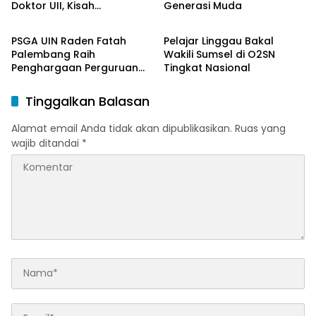
Doktor UII, Kisah
Generasi Muda
Berita Daerah
Berita Daerah
Perjuangan Dosen STAI
Yogyakarta yang Pernah
PSGA UIN Raden Fatah
Pelajar Linggau Bakal
Menjadi Driver Taksi Online
Palembang Raih
Wakili Sumsel di O2SN
Penghargaan Perguruan
Tingkat Nasional
Tinggi Responsif Gender
Peringkat Pratama
Tinggalkan Balasan
Alamat email Anda tidak akan dipublikasikan.
Ruas yang
wajib ditandai
*