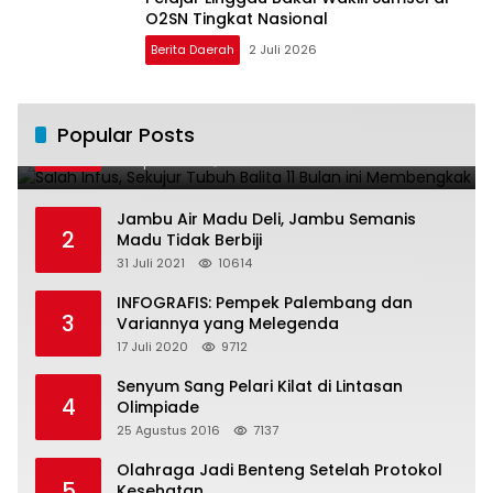
O2SN Tingkat Nasional
Berita Daerah
2 Juli 2026
Salah Infus, Sekujur Tubuh Balita 11 Bulan
Popular Posts
1
ini Membengkak
28 April 2016
11021
Jambu Air Madu Deli, Jambu Semanis
2
Madu Tidak Berbiji
31 Juli 2021
10614
INFOGRAFIS: Pempek Palembang dan
3
Variannya yang Melegenda
17 Juli 2020
9712
Senyum Sang Pelari Kilat di Lintasan
4
Olimpiade
25 Agustus 2016
7137
Olahraga Jadi Benteng Setelah Protokol
5
Kesehatan