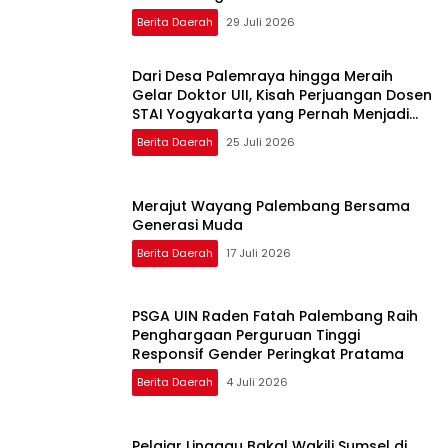
Pembelajaran Nagham Al-Qur’an di UMM
Berita Daerah
29 Juli 2026
Dari Desa Palemraya hingga Meraih
Gelar Doktor UII, Kisah Perjuangan Dosen
STAI Yogyakarta yang Pernah Menjadi
Driver Taksi Online
Berita Daerah
25 Juli 2026
Merajut Wayang Palembang Bersama
Generasi Muda
Berita Daerah
17 Juli 2026
PSGA UIN Raden Fatah Palembang Raih
Penghargaan Perguruan Tinggi
Responsif Gender Peringkat Pratama
Berita Daerah
4 Juli 2026
Pelajar Linggau Bakal Wakili Sumsel di