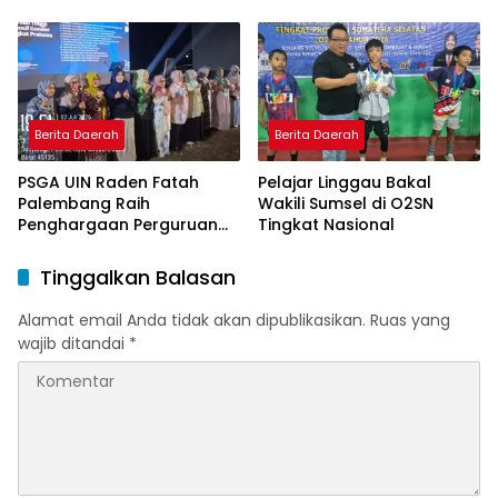
Perjuangan Dosen STAI
Yogyakarta yang Pernah
Menjadi Driver Taksi Online
Berita Daerah
Berita Daerah
PSGA UIN Raden Fatah
Pelajar Linggau Bakal
Palembang Raih
Wakili Sumsel di O2SN
Penghargaan Perguruan
Tingkat Nasional
Tinggi Responsif Gender
Peringkat Pratama
Tinggalkan Balasan
Alamat email Anda tidak akan dipublikasikan.
Ruas yang
wajib ditandai
*