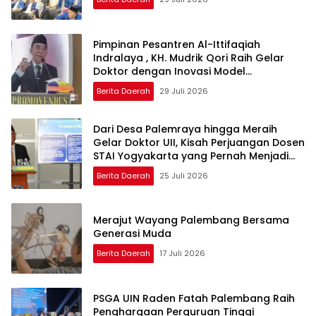
Pimpinan Pesantren Al-Ittifaqiah
Indralaya , KH. Mudrik Qori Raih Gelar
Doktor dengan Inovasi Model
Pembelajaran Nagham Al-Qur’an di UMM
Berita Daerah
29 Juli 2026
Dari Desa Palemraya hingga Meraih
Gelar Doktor UII, Kisah Perjuangan Dosen
STAI Yogyakarta yang Pernah Menjadi
Driver Taksi Online
Berita Daerah
25 Juli 2026
Merajut Wayang Palembang Bersama
Generasi Muda
Berita Daerah
17 Juli 2026
PSGA UIN Raden Fatah Palembang Raih
Penghargaan Perguruan Tinggi