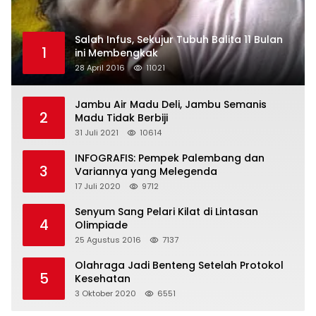
Salah Infus, Sekujur Tubuh Balita 11 Bulan
1
ini Membengkak
28 April 2016
11021
Jambu Air Madu Deli, Jambu Semanis
2
Madu Tidak Berbiji
31 Juli 2021
10614
INFOGRAFIS: Pempek Palembang dan
3
Variannya yang Melegenda
17 Juli 2020
9712
Senyum Sang Pelari Kilat di Lintasan
4
Olimpiade
25 Agustus 2016
7137
Olahraga Jadi Benteng Setelah Protokol
5
Kesehatan
3 Oktober 2020
6551