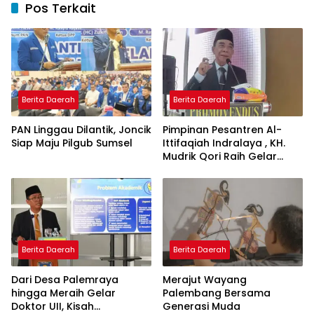
Pos Terkait
Berita Daerah
Berita Daerah
PAN Linggau Dilantik, Joncik
Pimpinan Pesantren Al-
Siap Maju Pilgub Sumsel
Ittifaqiah Indralaya , KH.
Mudrik Qori Raih Gelar
Doktor dengan Inovasi
Model Pembelajaran
Nagham Al-Qur’an di UMM
Berita Daerah
Berita Daerah
Dari Desa Palemraya
Merajut Wayang
hingga Meraih Gelar
Palembang Bersama
Doktor UII, Kisah
Generasi Muda