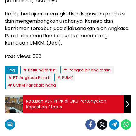
pembinaan,” ucapnya.
Hal itu bertujuan meningkatkan kapasitas produksi
dan mengembangkan usahanya. Konsep dan
komitmen tersebut juga dilaksanakan oleh Angkasa
Pura II di semua Bandara untuk mendorong
kemajuan UMKM. (Jepi).
Post Views:
508
Tag:
Belitung terkini
Pangkalpinang terkini
PT. Angkasa Pura II
PUMK
UMKM Pangkalpinang
Ratusan ASN PPPK di OKU Pertanyakan
Kepastian Status