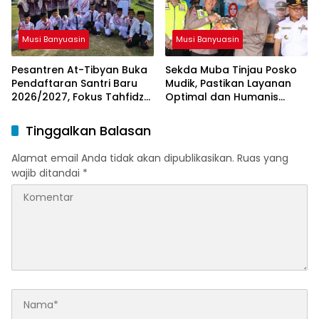
Musi Banyuasin
Musi Banyuasin
Pesantren At-Tibyan Buka
Sekda Muba Tinjau Posko
Pendaftaran Santri Baru
Mudik, Pastikan Layanan
2026/2027, Fokus Tahfidz
Optimal dan Humanis
dan Karakter Islami
untuk Pemudik
Tinggalkan Balasan
Alamat email Anda tidak akan dipublikasikan.
Ruas yang
wajib ditandai
*