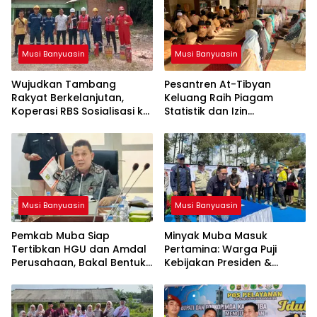
Musi Banyuasin
Musi Banyuasin
Wujudkan Tambang
Pesantren At-Tibyan
Rakyat Berkelanjutan,
Keluang Raih Piagam
Koperasi RBS Sosialisasi ke
Statistik dan Izin
Pemilik Sumur Soal K3 dan
Operasional Resmi dari
GEP
Kemenag RI
Musi Banyuasin
Musi Banyuasin
Pemkab Muba Siap
Minyak Muba Masuk
Tertibkan HGU dan Amdal
Pertamina: Warga Puji
Perusahaan, Bakal Bentuk
Kebijakan Presiden &
Tim Khusus
Menteri ESDM