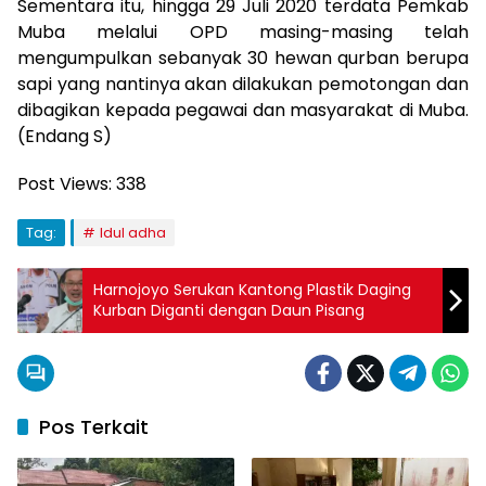
Sementara itu, hingga 29 Juli 2020 terdata Pemkab
Muba melalui OPD masing-masing telah
mengumpulkan sebanyak 30 hewan qurban berupa
sapi yang nantinya akan dilakukan pemotongan dan
dibagikan kepada pegawai dan masyarakat di Muba.
(Endang S)
Post Views:
338
Tag:
Idul adha
Harnojoyo Serukan Kantong Plastik Daging
Kurban Diganti dengan Daun Pisang
Pos Terkait