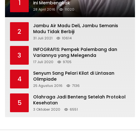
1
ini Membengkak
28 April 2016
11020
Jambu Air Madu Deli, Jambu Semanis
2
Madu Tidak Berbiji
31 Juli 2021
10614
INFOGRAFIS: Pempek Palembang dan
3
Variannya yang Melegenda
17 Juli 2020
9705
Senyum Sang Pelari Kilat di Lintasan
4
Olimpiade
25 Agustus 2016
7136
Olahraga Jadi Benteng Setelah Protokol
5
Kesehatan
3 Oktober 2020
6551