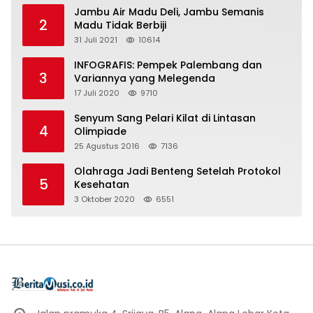
Jambu Air Madu Deli, Jambu Semanis
2
Madu Tidak Berbiji
31 Juli 2021
10614
INFOGRAFIS: Pempek Palembang dan
3
Variannya yang Melegenda
17 Juli 2020
9710
Senyum Sang Pelari Kilat di Lintasan
4
Olimpiade
25 Agustus 2016
7136
Olahraga Jadi Benteng Setelah Protokol
5
Kesehatan
3 Oktober 2020
6551