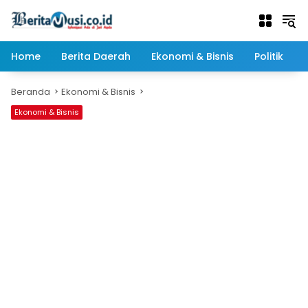
Langsung
ke
konten
Home
Berita Daerah
Ekonomi & Bisnis
Politik
Beranda
Ekonomi & Bisnis
Ekonomi & Bisnis