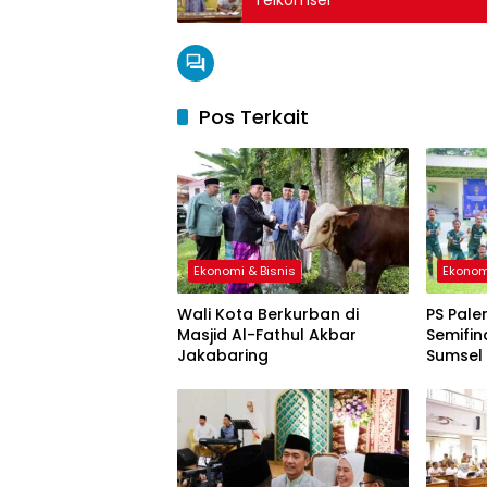
Telkomsel
Pos Terkait
Ekonomi & Bisnis
Ekonom
Wali Kota Berkurban di
PS Pale
Masjid Al-Fathul Akbar
Semifin
Jakabaring
Sumsel