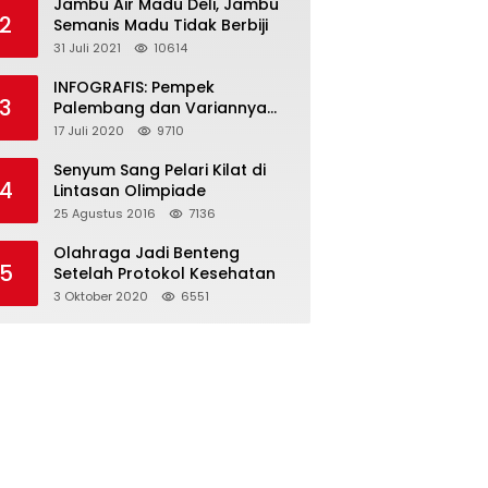
Jambu Air Madu Deli, Jambu
2
Semanis Madu Tidak Berbiji
31 Juli 2021
10614
INFOGRAFIS: Pempek
3
Palembang dan Variannya
yang Melegenda
17 Juli 2020
9710
Senyum Sang Pelari Kilat di
4
Lintasan Olimpiade
25 Agustus 2016
7136
Olahraga Jadi Benteng
5
Setelah Protokol Kesehatan
3 Oktober 2020
6551