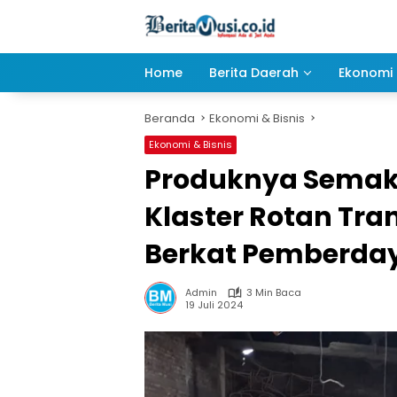
Langsung
ke
konten
Home
Berita Daerah
Ekonomi 
Beranda
Ekonomi & Bisnis
Ekonomi & Bisnis
Produknya Semaki
Klaster Rotan Tr
Berkat Pemberda
Admin
3 Min Baca
19 Juli 2024