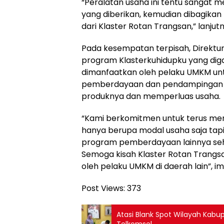
“Peralatan usaha ini tentu sangat 
yang diberikan, kemudian dibagikan
dari Klaster Rotan Trangsan,” lanjutn
Pada kesempatan terpisah, Direktu
program Klasterkuhidupku yang di
dimanfaatkan oleh pelaku UMKM u
pemberdayaan dan pendampingan 
produknya dan memperluas usaha.
“Kami berkomitmen untuk terus me
hanya berupa modal usaha saja tapi
program pemberdayaan lainnya se
Semoga kisah Klaster Rotan Trangsan 
oleh pelaku UMKM di daerah lain”, i
Post Views:
373
Atasi Blank Spot Wilayah Kab