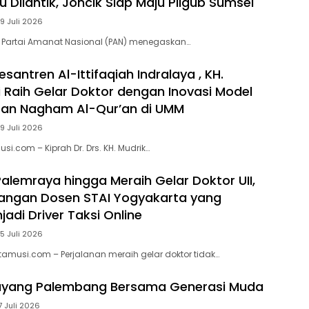
 Dilantik, Joncik Siap Maju Pilgub Sumsel
9 Juli 2026
 Partai Amanat Nasional (PAN) menegaskan…
santren Al-Ittifaqiah Indralaya , KH.
i Raih Gelar Doktor dengan Inovasi Model
ran Nagham Al-Qur’an di UMM
9 Juli 2026
si.com – Kiprah Dr. Drs. KH. Mudrik…
Palemraya hingga Meraih Gelar Doktor UII,
uangan Dosen STAI Yogyakarta yang
adi Driver Taksi Online
5 Juli 2026
itamusi.com – Perjalanan meraih gelar doktor tidak…
ayang Palembang Bersama Generasi Muda
7 Juli 2026