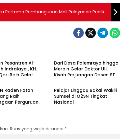
Batu Pertama Pembangunan Mall Pelayanan Publik
 Daerah
Berita Daerah
n Pesantren Al-
Dari Desa Palemraya hingga
ah Indralaya , KH.
Meraih Gelar Doktor UII,
Qori Raih Gelar
Kisah Perjuangan Dosen STAI
 Daerah
Berita Daerah
dengan Inovasi
Yogyakarta yang Pernah
Pembelajaran
Menjadi Driver Taksi Online
IN Raden Fatah
Pelajar Linggau Bakal Wakili
 Al-Qur’an di UMM
ang Raih
Sumsel di O2SN Tingkat
rgaan Perguruan
Nasional
Responsif Gender
kat Pratama
kan.
Ruas yang wajib ditandai
*