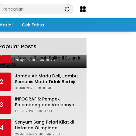
torial
Cek Fakta
Popular Posts
Salah Infus, Sekujur Tubuh
1
Balita 11 Bulan ini
Membengkak
28 April 2016
11026
Jambu Air Madu Deli, Jambu
2
Semanis Madu Tidak Berbiji
31 Juli 2021
10616
INFOGRAFIS: Pempek
3
Palembang dan Variannya
yang Melegenda
17 Juli 2020
9733
Senyum Sang Pelari Kilat di
4
Lintasan Olimpiade
25 Agustus 2016
7138