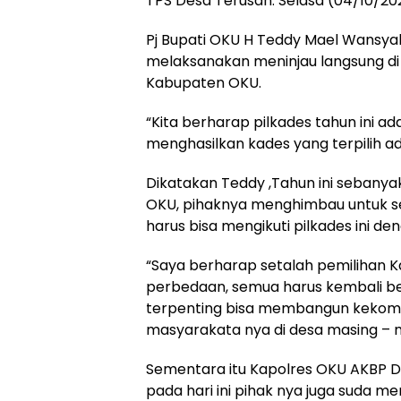
TPS Desa Terusan. Selasa (04/10/20
Pj Bupati OKU H Teddy Mael Wansya
melaksanakan meninjau langsung di b
Kabupaten OKU.
“Kita berharap pilkades tahun ini a
menghasilkan kades yang terpilih ada
Dikatakan Teddy ,Tahun ini sebanya
OKU, pihaknya menghimbau untuk se
harus bisa mengikuti pilkades ini den
“Saya berharap setalah pemilihan K
perbedaan, semua harus kembali be
terpenting bisa membangun kekomp
masyarakata nya di desa masing – m
Sementara itu Kapolres OKU AKBP 
pada hari ini pihak nya juga suda m