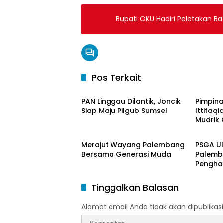
Bupati OKU Hadiri Peletakan 
Pos Terkait
Berita Daerah
Berita
PAN Linggau Dilantik, Joncik
Pimpina
Siap Maju Pilgub Sumsel
Ittifaqi
Mudrik 
Berita Daerah
Berita
Doktor 
Model 
Merajut Wayang Palembang
PSGA U
Nagham
Bersama Generasi Muda
Palemb
Pengha
Tinggi 
Pering
Tinggalkan Balasan
Alamat email Anda tidak akan dipublikasi