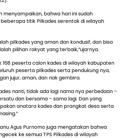
22).
h menyampaikan, bahwa hari ini sudah
eberapa titik Pilkades serentak di wilayah
dalah pilkades yang aman dan kondusif, dan bisa
lah pilihan rakyat yang terbaik,”ujarnya.
k 168 peserta calon kades di wilayah kabupaten
luruh peserta pilkades serta pendukung nya,
gan jujur, aman, dan riak gembira.
ades nanti, tidak ada lagi nama nya perbedaan –
rsatu dan bersama – sama lagi. Dan yang
akan anatara kades dan prangkat desa serta
asing.”
Danu Agus Purnomo juga mengatakan bahwa
engecek ke semua TPS Pilkades di wilayah