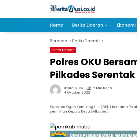
Langsung
ke
konten
Home
Berita Daerah
Ekonomi 
Beranda
Berita Daerah
Berita Daerah
Polres OKU Bersam
Pilkades Serentak
Berita Musi
2 Min Baca
4 Oktober 2022
Kapolres Ogan Komering Ulu (OKU) bersama Pejab
pemilihan Kepala Desa (Pilkades)