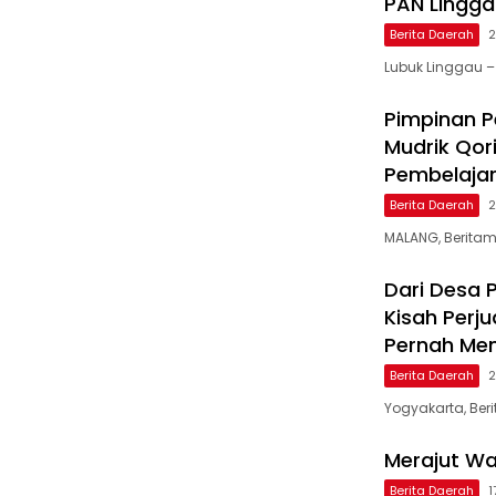
PAN Linggau
Berita Daerah
2
Lubuk Linggau –
Pimpinan Pe
Mudrik Qor
Pembelaja
Berita Daerah
2
MALANG, Beritamu
Dari Desa 
Kisah Perj
Pernah Menj
Berita Daerah
2
Yogyakarta, Ber
Merajut W
Berita Daerah
1