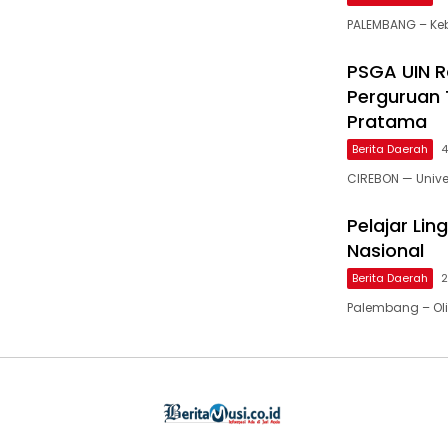
PALEMBANG – Ke
PSGA UIN 
Perguruan 
Pratama
Berita Daerah
4
CIREBON — Unive
Pelajar Lin
Nasional
Berita Daerah
2
Palembang – Ol