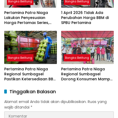
Bangka Belitung
Bangka Belitung
Pertamina Patra Niaga
1 April 2026 Tidak Ada
Lakukan Penyesuaian
Perubahan Harga BBM di
Harga Pertamax Series,
SPBU Pertamina
Harga Pertalite dan Solar
Subsidi Tetap
Bangka Belitung
Bangka Belitung
Pertamina Patra Niaga
Pertamina Patra Niaga
Regional Sumbagsel
Regional Sumbagsel
Pastikan Ketersediaan BBM
Dorong Konsumen Mampu
dan LPG pada Masa
Beralih ke Bright Gas
Ramadan dan Menjelang
Melalui Program Trade In
Tinggalkan Balasan
Idulfitri
di Belitung Timur
Alamat email Anda tidak akan dipublikasikan.
Ruas yang
wajib ditandai
*