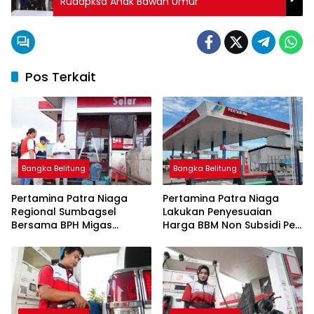
Rudapksa Anak Bawah Umur
Pos Terkait
Bangka Belitung
Bangka Belitung
Pertamina Patra Niaga
Pertamina Patra Niaga
Regional Sumbagsel
Lakukan Penyesuaian
Bersama BPH Migas
Harga BBM Non Subsidi Per
Perkuat Pengawasan
1 Juli 2026
Penyaluran BBM Subsidi
bagi Nelayan melalui
Aplikasi XSTAR