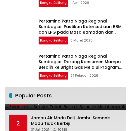
Bangka Belitung
1 April 2026
Pertamina Patra Niaga Regional
Sumbagsel Pastikan Ketersediaan BBM
dan LPG pada Masa Ramadan dan
Menjelang Idulfitri
Bangka Belitung
5 Maret 2026
Pertamina Patra Niaga Regional
Sumbagsel Dorong Konsumen Mampu
Beralih ke Bright Gas Melalui Program
Trade In di Belitung Timur
Bangka Belitung
27 Februari 2026
Salah Infus, Sekujur Tubuh Balita 11 Bulan
Popular Posts
1
ini Membengkak
28 April 2016
11024
Jambu Air Madu Deli, Jambu Semanis
2
Madu Tidak Berbiji
31 Juli 2021
10616