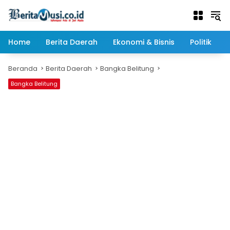
Langsung
ke
konten
Home
Berita Daerah
Ekonomi & Bisnis
Politik
Beranda
Berita Daerah
Bangka Belitung
Bangka Belitung