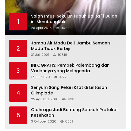
Salah Infus, Sekujur Tubuh Balita 11 Bulan
1
ini Membengkak
28 April 2016
11022
Jambu Air Madu Deli, Jambu Semanis
2
Madu Tidak Berbiji
31 Juli 2021
10616
INFOGRAFIS: Pempek Palembang dan
3
Variannya yang Melegenda
17 Juli 2020
9722
Senyum Sang Pelari Kilat di Lintasan
4
Olimpiade
25 Agustus 2016
7138
Olahraga Jadi Benteng Setelah Protokol
5
Kesehatan
3 Oktober 2020
6551