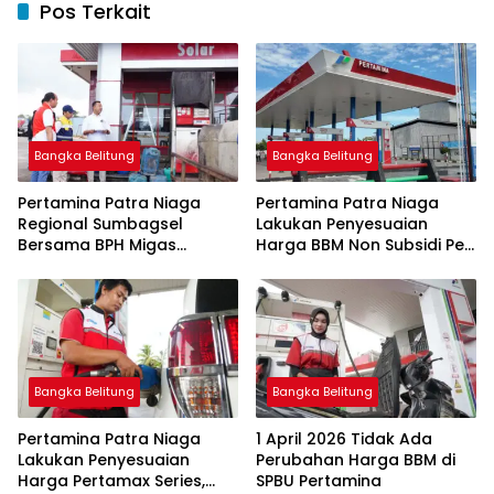
Pos Terkait
Bangka Belitung
Bangka Belitung
Pertamina Patra Niaga
Pertamina Patra Niaga
Regional Sumbagsel
Lakukan Penyesuaian
Bersama BPH Migas
Harga BBM Non Subsidi Per
Perkuat Pengawasan
1 Juli 2026
Penyaluran BBM Subsidi
bagi Nelayan melalui
Aplikasi XSTAR
Bangka Belitung
Bangka Belitung
Pertamina Patra Niaga
1 April 2026 Tidak Ada
Lakukan Penyesuaian
Perubahan Harga BBM di
Harga Pertamax Series,
SPBU Pertamina