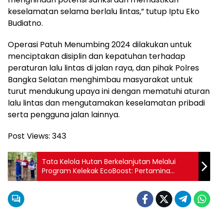
keselamatan selama berlalu lintas,” tutup Iptu Eko
Budiatno.
Operasi Patuh Menumbing 2024 dilakukan untuk
menciptakan disiplin dan kepatuhan terhadap
peraturan lalu lintas di jalan raya, dan pihak Polres
Bangka Selatan menghimbau masyarakat untuk
turut mendukung upaya ini dengan mematuhi aturan
lalu lintas dan mengutamakan keselamatan pribadi
serta pengguna jalan lainnya.
Post Views:
343
Tata Kelola Hutan Berkelanjutan Melalui
Program Kelekak EcoBoost: Pertamina
Serahkan 20 Koloni Madu Kelulut ke Hutan
Raya Tuatunu