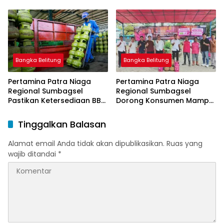
Harga Pertalite dan Solar
Subsidi Tetap
Bangka Belitung
Bangka Belitung
Pertamina Patra Niaga
Pertamina Patra Niaga
Regional Sumbagsel
Regional Sumbagsel
Pastikan Ketersediaan BBM
Dorong Konsumen Mampu
dan LPG pada Masa
Beralih ke Bright Gas
Ramadan dan Menjelang
Melalui Program Trade In
Tinggalkan Balasan
Idulfitri
di Belitung Timur
Alamat email Anda tidak akan dipublikasikan.
Ruas yang
wajib ditandai
*