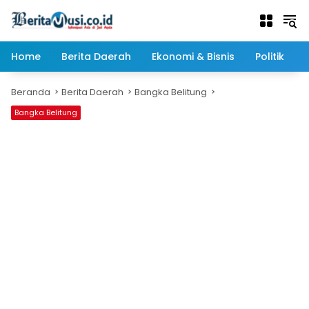
Langsung
ke
konten
Home
Berita Daerah
Ekonomi & Bisnis
Politik
Beranda
Berita Daerah
Bangka Belitung
Bangka Belitung