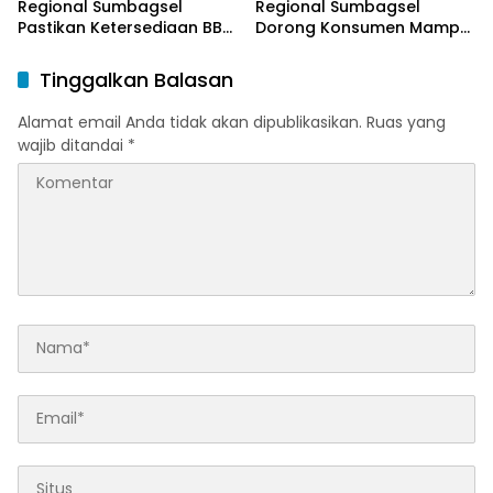
Regional Sumbagsel
Regional Sumbagsel
Pastikan Ketersediaan BBM
Dorong Konsumen Mampu
dan LPG pada Masa
Beralih ke Bright Gas
Ramadan dan Menjelang
Melalui Program Trade In
Tinggalkan Balasan
Idulfitri
di Belitung Timur
Alamat email Anda tidak akan dipublikasikan.
Ruas yang
wajib ditandai
*