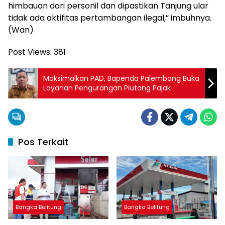
himbauan dari personil dan dipastikan Tanjung ular
tidak ada aktifitas pertambangan ilegal,” imbuhnya.
(Wan)
Post Views:
381
Maksimalkan PAD, Bapenda Palembang Buka
Layanan Pengurangan Piutang Pajak
Pos Terkait
Bangka Belitung
Bangka Belitung