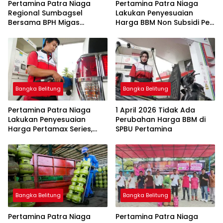
Pertamina Patra Niaga
Pertamina Patra Niaga
Regional Sumbagsel
Lakukan Penyesuaian
Bersama BPH Migas
Harga BBM Non Subsidi Per
Perkuat Pengawasan
1 Juli 2026
Penyaluran BBM Subsidi
bagi Nelayan melalui
Aplikasi XSTAR
Bangka Belitung
Bangka Belitung
Pertamina Patra Niaga
1 April 2026 Tidak Ada
Lakukan Penyesuaian
Perubahan Harga BBM di
Harga Pertamax Series,
SPBU Pertamina
Harga Pertalite dan Solar
Subsidi Tetap
Bangka Belitung
Bangka Belitung
Pertamina Patra Niaga
Pertamina Patra Niaga