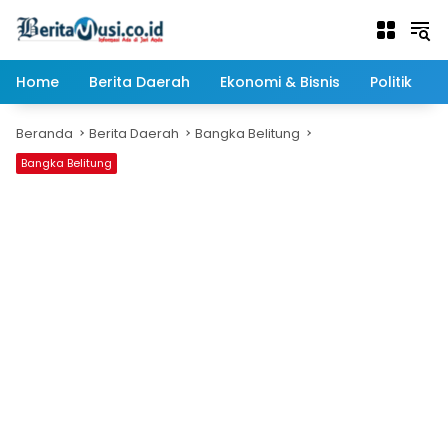
Langsung
ke
konten
Home
Berita Daerah
Ekonomi & Bisnis
Politik
Beranda
Berita Daerah
Bangka Belitung
Bangka Belitung