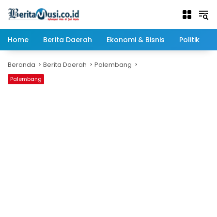
Langsung
ke
konten
Home
Berita Daerah
Ekonomi & Bisnis
Politik
Beranda
Berita Daerah
Palembang
Palembang