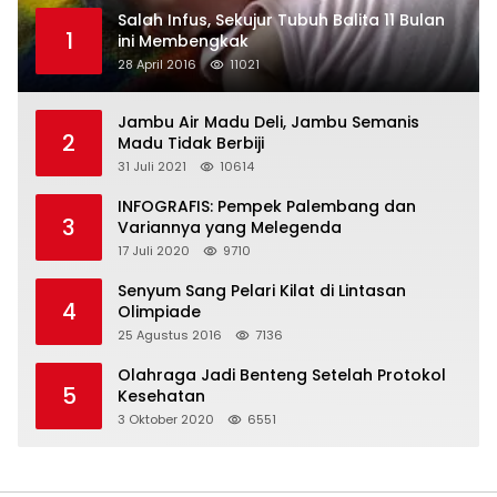
Salah Infus, Sekujur Tubuh Balita 11 Bulan
1
ini Membengkak
28 April 2016
11021
Jambu Air Madu Deli, Jambu Semanis
2
Madu Tidak Berbiji
31 Juli 2021
10614
INFOGRAFIS: Pempek Palembang dan
3
Variannya yang Melegenda
17 Juli 2020
9710
Senyum Sang Pelari Kilat di Lintasan
4
Olimpiade
25 Agustus 2016
7136
Olahraga Jadi Benteng Setelah Protokol
5
Kesehatan
3 Oktober 2020
6551