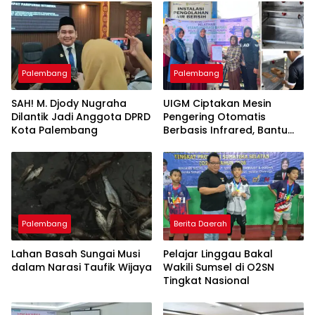
Palembang
Palembang
SAH! M. Djody Nugraha
UIGM Ciptakan Mesin
Dilantik Jadi Anggota DPRD
Pengering Otomatis
Kota Palembang
Berbasis Infrared, Bantu
Perajin Eceng Gondok di
Pulau Kemaro
Palembang
Berita Daerah
Lahan Basah Sungai Musi
Pelajar Linggau Bakal
dalam Narasi Taufik Wijaya
Wakili Sumsel di O2SN
Tingkat Nasional