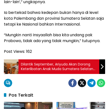
lain-lain’,” ungkapnya.
Ia bertekad bahwa kedepan bukan hanya di level
kota Palembang dan provinsi Sumatera Selatan saja
tetapi ke Nasional bahkan Internasional.
“Mungkin nanti Insyaallah bisa kita undang pak
Prabowo, tidak ada yang tidak mungkin,” tutupnya.
Post Views:
162
Dilantik September, Ariyuda Akan Dorong
Keterlibatan Anak Muda Sumatera Selatan
di Bidang Olahraga dan Kesenian
Pos Terkait