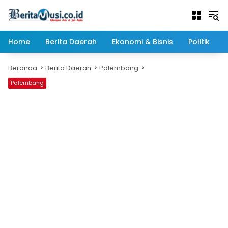
Langsung
ke
konten
Home
Berita Daerah
Ekonomi & Bisnis
Politik
Beranda
Berita Daerah
Palembang
Palembang