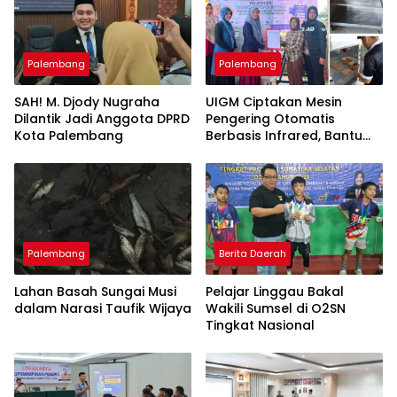
Palembang
Palembang
SAH! M. Djody Nugraha
UIGM Ciptakan Mesin
Dilantik Jadi Anggota DPRD
Pengering Otomatis
Kota Palembang
Berbasis Infrared, Bantu
Perajin Eceng Gondok di
Pulau Kemaro
Palembang
Berita Daerah
Lahan Basah Sungai Musi
Pelajar Linggau Bakal
dalam Narasi Taufik Wijaya
Wakili Sumsel di O2SN
Tingkat Nasional