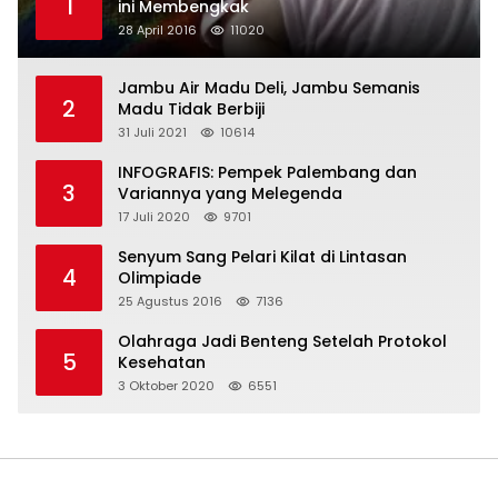
1
ini Membengkak
28 April 2016
11020
Jambu Air Madu Deli, Jambu Semanis
2
Madu Tidak Berbiji
31 Juli 2021
10614
INFOGRAFIS: Pempek Palembang dan
3
Variannya yang Melegenda
17 Juli 2020
9701
Senyum Sang Pelari Kilat di Lintasan
4
Olimpiade
25 Agustus 2016
7136
Olahraga Jadi Benteng Setelah Protokol
5
Kesehatan
3 Oktober 2020
6551