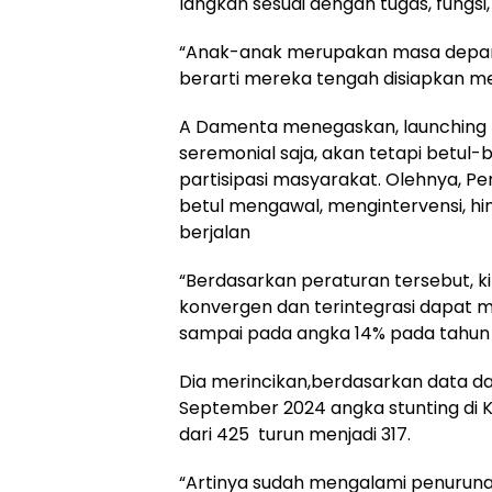
langkah sesuai dengan tugas, fungs
“Anak-anak merupakan masa depan,
berarti mereka tengah disiapkan me
A Damenta menegaskan, launching 
seremonial saja, akan tetapi betul
partisipasi masyarakat. Olehnya, P
betul mengawal, mengintervensi, h
berjalan
“Berdasarkan peraturan tersebut, 
konvergen dan terintegrasi dapat 
sampai pada angka 14% pada tahun 2
Dia merincikan,berdasarkan data d
September 2024 angka stunting di
dari 425 turun menjadi 317.
“Artinya sudah mengalami penurunan