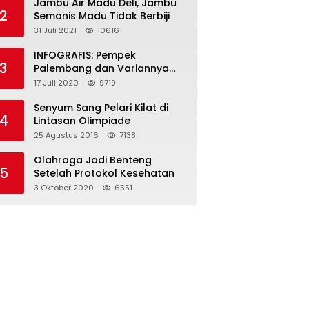
Jambu Air Madu Deli, Jambu
2
Semanis Madu Tidak Berbiji
31 Juli 2021
10616
INFOGRAFIS: Pempek
3
Palembang dan Variannya
yang Melegenda
17 Juli 2020
9719
Senyum Sang Pelari Kilat di
4
Lintasan Olimpiade
25 Agustus 2016
7138
Olahraga Jadi Benteng
5
Setelah Protokol Kesehatan
3 Oktober 2020
6551