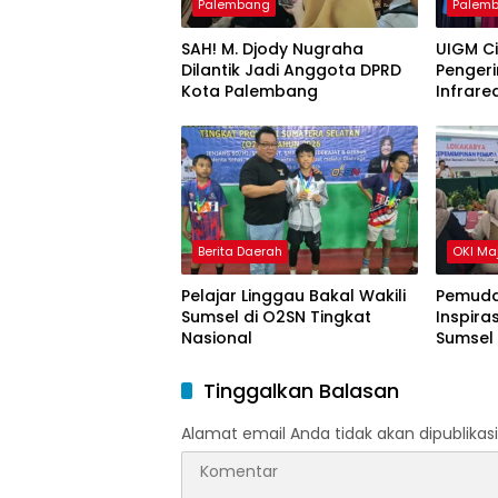
Palembang
Palem
SAH! M. Djody Nugraha
UIGM C
Dilantik Jadi Anggota DPRD
Pengeri
Kota Palembang
Infrare
Gondok
Berita Daerah
OKI Ma
Pelajar Linggau Bakal Wakili
Pemuda
Sumsel di O2SN Tingkat
Inspira
Nasional
Sumsel
Tinggalkan Balasan
Alamat email Anda tidak akan dipublikasi