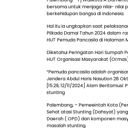
bersama untuk menjaga nilai- nilai
berkehidupan bangsa di Indonesia.
Hal itu ia ungkapkan saat pelaksana
Pilkada Damai Tahun 2024 dalam r
HUT Pemuda Pancasila di Halaman M
Diketahui Peringatan Hari Sumpah 
HUT Organisasi Masyarakat (Ormas)
“Pemuda pancasila adalah organisasi
Jendera Abdul Haris Nasution 28 Okt
[15.29, 12/11/2024] Alam Beritamus
stunting
Palembang, – Pemeeintah Kota (P
Sehat atasi Stunting (Dahsyat) yan
Daerah ( OPD) dan komponen masyar
masalah stunting.