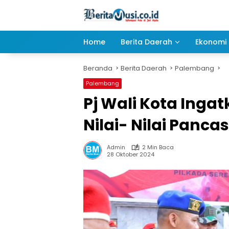
Langsung
ke
konten
Home
Berita Daerah
Ekonomi 
Beranda
Berita Daerah
Palembang
Palembang
Pj Wali Kota Inga
Nilai- Nilai Pancas
Admin
2 Min Baca
28 Oktober 2024