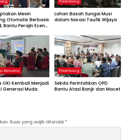
bang
Palembang
iptakan Mesin
Lahan Basah Sungai Musi
ng Otomatis Berbasis
dalam Narasi Taufik Wijaya
d, Bantu Perajin Eceng
 di Pulau Kemaro
ju Bersama
Palembang
 OKI Kembali Menjadi
Sekda Perintahkan OPD
si Generasi Muda
Bantu Atasi Banjir dan Macet
kan.
Ruas yang wajib ditandai
*