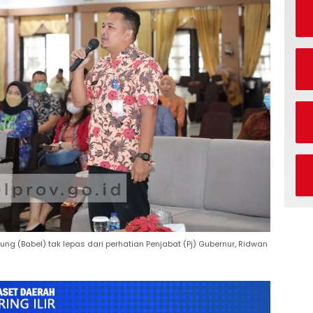
ng (Babel) tak lepas dari perhatian Penjabat (Pj) Gubernur, Ridwan