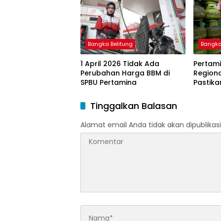
melalui Aplikasi XSTAR
Bangka Belitung
Bangka
1 April 2026 Tidak Ada
Pertami
Perubahan Harga BBM di
Region
SPBU Pertamina
Pastika
dan LP
Ramada
Tinggalkan Balasan
Idulfitri
Alamat email Anda tidak akan dipublikasi