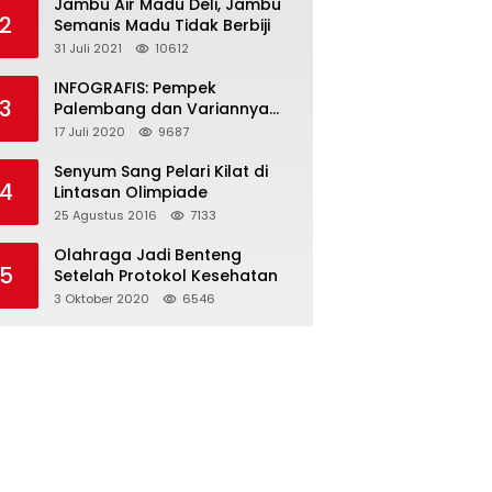
Jambu Air Madu Deli, Jambu
2
Semanis Madu Tidak Berbiji
31 Juli 2021
10612
INFOGRAFIS: Pempek
3
Palembang dan Variannya
yang Melegenda
17 Juli 2020
9687
Senyum Sang Pelari Kilat di
4
Lintasan Olimpiade
25 Agustus 2016
7133
Olahraga Jadi Benteng
5
Setelah Protokol Kesehatan
3 Oktober 2020
6546