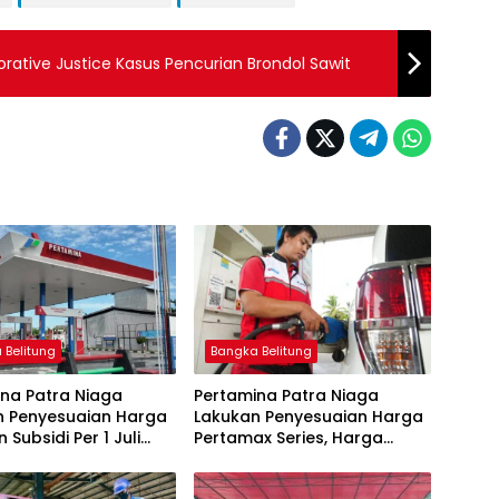
orative Justice Kasus Pencurian Brondol Sawit
 Belitung
Bangka Belitung
na Patra Niaga
Pertamina Patra Niaga
n Penyesuaian Harga
Lakukan Penyesuaian Harga
 Subsidi Per 1 Juli
Pertamax Series, Harga
Pertalite dan Solar Subsidi
Tetap