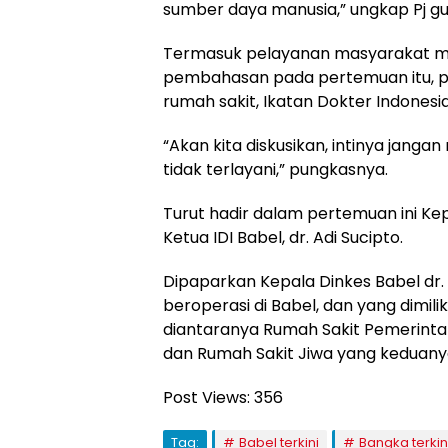
sumber daya manusia,” ungkap Pj gub
Termasuk pelayanan masyarakat mel
pembahasan pada pertemuan itu, pi
rumah sakit, Ikatan Dokter Indonesia
“Akan kita diskusikan, intinya janga
tidak terlayani,” pungkasnya.
Turut hadir dalam pertemuan ini Kep
Ketua IDI Babel, dr. Adi Sucipto.
Dipaparkan Kepala Dinkes Babel dr. 
beroperasi di Babel, dan yang dimili
diantaranya Rumah Sakit Pemerintah
dan Rumah Sakit Jiwa yang keduanya
Post Views:
356
Tag:
Babel terkini
Bangka terkin