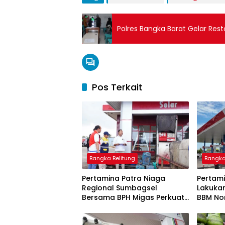
Polres Bangka Barat Gelar Rest
Pos Terkait
Bangka Belitung
Bangka
Pertamina Patra Niaga
Pertami
Regional Sumbagsel
Lakuka
Bersama BPH Migas Perkuat
BBM Non
Pengawasan Penyaluran
2026
BBM Subsidi bagi Nelayan