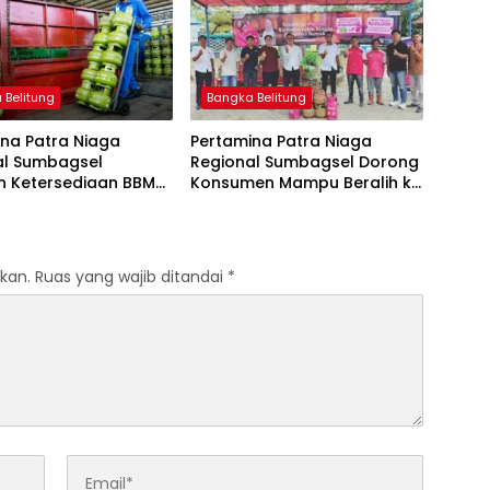
 Belitung
Bangka Belitung
na Patra Niaga
Pertamina Patra Niaga
al Sumbagsel
Regional Sumbagsel Dorong
n Ketersediaan BBM
Konsumen Mampu Beralih ke
G pada Masa
Bright Gas Melalui Program
n dan Menjelang
Trade In di Belitung Timur
kan.
Ruas yang wajib ditandai
*