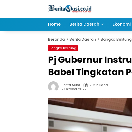
Langsung
ke
konten
Home
Berita Daerah
Ekonomi 
Beranda
Berita Daerah
Bangka Belitung
Bangka Belitung
Pj Gubernur Instr
Babel Tingkatan 
Berita Musi
2 Min Baca
7 Oktober 2022