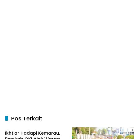
Pos Terkait
OKI Maju Bersama
Ikhtiar Hadapi Kemarau,