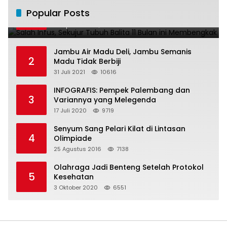
Salah Infus, Sekujur Tubuh Balita 11 Bulan
Popular Posts
1
ini Membengkak
28 April 2016
11022
Jambu Air Madu Deli, Jambu Semanis
2
Madu Tidak Berbiji
31 Juli 2021
10616
INFOGRAFIS: Pempek Palembang dan
3
Variannya yang Melegenda
17 Juli 2020
9719
Senyum Sang Pelari Kilat di Lintasan
4
Olimpiade
25 Agustus 2016
7138
Olahraga Jadi Benteng Setelah Protokol
5
Kesehatan
3 Oktober 2020
6551