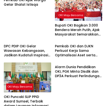
Pemkab OKI Ajak Warga
Gelar Shalat Istisqa
OKI Maju Bersama
Bupati OKI Bagikan 3.000
Bendera Merah Putih, Ajak
Masyarakat Semarakkan
OKI Maju Bersama
OKI Maju Bersama
HUT ke-81 RI
DPC PDIP OKI Gelar
Pemkab OKI dan DJKN
Wawasan Kebangsaan,
Perkuat Kerja Sama
Jadikan Kudatuli Inspirasi
Optimalisasi Aset serta
OKI Maju Bersama
Perjuangan Demokrasi
Piutang Daerah
Alarm Dunia Pendidikan
OKI, PGK Minta Disdik dan
DP3A Perkuat Perlindungan
Anak
OKI Maju Bersama
OKI Puncaki SLIP PPID
Award Sumsel, Terbaik
dalam Layanan Informasi