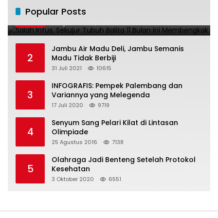
Salah Infus, Sekujur Tubuh Balita 11 Bulan
Popular Posts
1
ini Membengkak
28 April 2016
11022
Jambu Air Madu Deli, Jambu Semanis
2
Madu Tidak Berbiji
31 Juli 2021
10615
INFOGRAFIS: Pempek Palembang dan
3
Variannya yang Melegenda
17 Juli 2020
9719
Senyum Sang Pelari Kilat di Lintasan
4
Olimpiade
25 Agustus 2016
7138
Olahraga Jadi Benteng Setelah Protokol
5
Kesehatan
3 Oktober 2020
6551