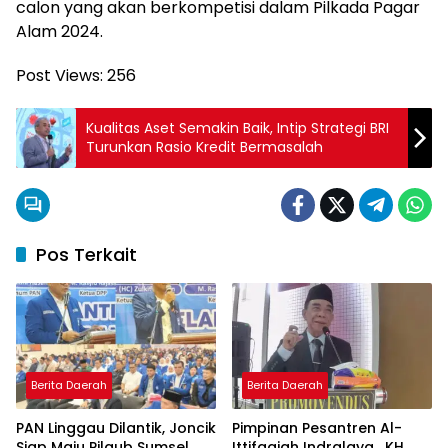
calon yang akan berkompetisi dalam Pilkada Pagar
Alam 2024.
Post Views:
256
Kualitas Aset Semakin Baik, Intip Strategi BRI
Turunkan Rasio Kredit Bermasalah
Pos Terkait
Berita Daerah
Berita Daerah
PAN Linggau Dilantik, Joncik
Pimpinan Pesantren Al-
Siap Maju Pilgub Sumsel
Ittifaqiah Indralaya , KH.