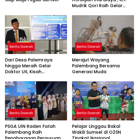
Mudrik Qori Raih Gelar
Doktor dengan Inovasi
Model Pembelajaran
Nagham Al-Qur’an di UMM
Berita Daerah
Berita Daerah
Dari Desa Palemraya
Merajut Wayang
hingga Meraih Gelar
Palembang Bersama
Doktor UII, Kisah
Generasi Muda
Perjuangan Dosen STAI
Yogyakarta yang Pernah
Menjadi Driver Taksi Online
Berita Daerah
Berita Daerah
PSGA UIN Raden Fatah
Pelajar Linggau Bakal
Palembang Raih
Wakili Sumsel di O2SN
Penghargaan Perguruan
Tingkat Nasional