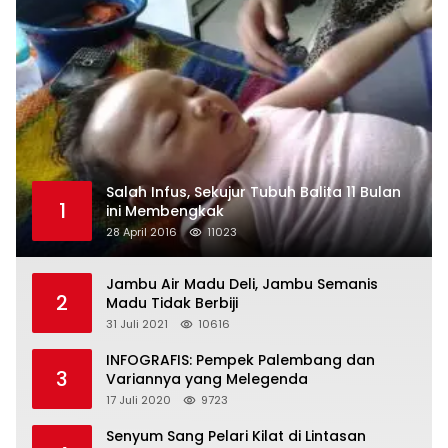
Salah Infus, Sekujur Tubuh Balita 11 Bulan
1
ini Membengkak
28 April 2016
11023
Jambu Air Madu Deli, Jambu Semanis
2
Madu Tidak Berbiji
31 Juli 2021
10616
INFOGRAFIS: Pempek Palembang dan
3
Variannya yang Melegenda
17 Juli 2020
9723
Senyum Sang Pelari Kilat di Lintasan