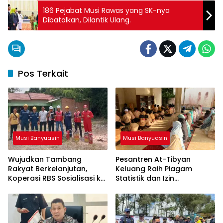
186 Pejabat Musi Rawas yang SK-nya
Dibatalkan, Dilantik Ulang.
Pos Terkait
Musi Banyuasin
Musi Banyuasin
Wujudkan Tambang
Pesantren At-Tibyan
Rakyat Berkelanjutan,
Keluang Raih Piagam
Koperasi RBS Sosialisasi ke
Statistik dan Izin
Pemilik Sumur Soal K3 dan
Operasional Resmi dari
GEP
Kemenag RI