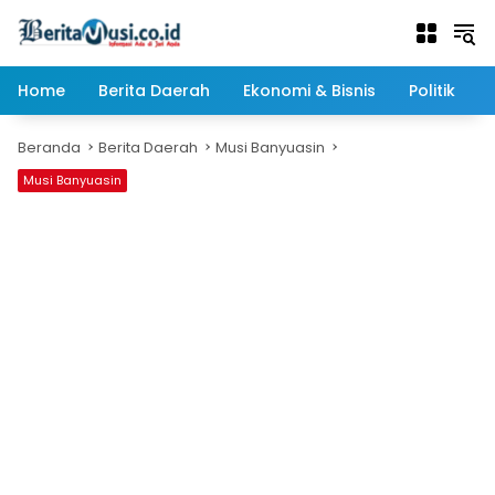
Langsung
ke
konten
Home
Berita Daerah
Ekonomi & Bisnis
Politik
Beranda
Berita Daerah
Musi Banyuasin
Musi Banyuasin