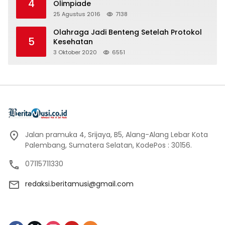
4
Olimpiade
25 Agustus 2016
7138
Olahraga Jadi Benteng Setelah Protokol
5
Kesehatan
3 Oktober 2020
6551
Jalan pramuka 4, Srijaya, B5, Alang-Alang Lebar Kota
Palembang, Sumatera Selatan, KodePos : 30156.
07115711330
redaksi.beritamusi@gmail.com