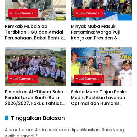
Musi Banyuasin
Musi Banyuasin
Pemkab Muba Siap
Minyak Muba Masuk
Tertibkan HGU dan Amdal
Pertamina: Warga Puji
Perusahaan, Bakal Bentuk
Kebijakan Presiden &
Tim Khusus
Menteri ESDM
Musi Banyuasin
Musi Banyuasin
Pesantren At-Tibyan Buka
Sekda Muba Tinjau Posko
Pendaftaran Santri Baru
Mudik, Pastikan Layanan
2026/2027, Fokus Tahfidz
Optimal dan Humanis
dan Karakter Islami
untuk Pemudik
Tinggalkan Balasan
Alamat email Anda tidak akan dipublikasikan.
Ruas yang
wajib ditandai
*