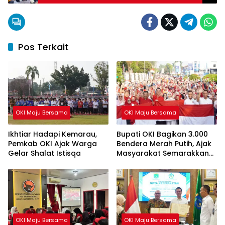
Pos Terkait
OKI Maju Bersama
OKI Maju Bersama
Ikhtiar Hadapi Kemarau,
Bupati OKI Bagikan 3.000
Pemkab OKI Ajak Warga
Bendera Merah Putih, Ajak
Gelar Shalat Istisqa
Masyarakat Semarakkan
HUT ke-81 RI
OKI Maju Bersama
OKI Maju Bersama