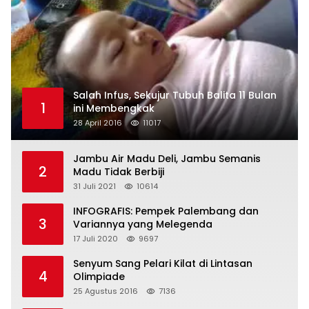
Salah Infus, Sekujur Tubuh Balita 11 Bulan
1
ini Membengkak
28 April 2016
11017
Jambu Air Madu Deli, Jambu Semanis
2
Madu Tidak Berbiji
31 Juli 2021
10614
INFOGRAFIS: Pempek Palembang dan
3
Variannya yang Melegenda
17 Juli 2020
9697
Senyum Sang Pelari Kilat di Lintasan
4
Olimpiade
25 Agustus 2016
7136