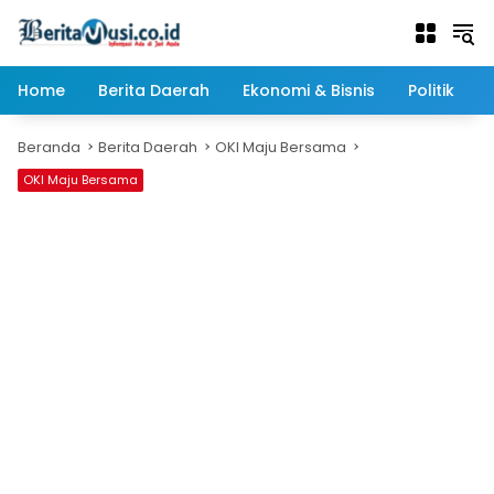
Langsung
ke
konten
Home
Berita Daerah
Ekonomi & Bisnis
Politik
Beranda
Berita Daerah
OKI Maju Bersama
OKI Maju Bersama