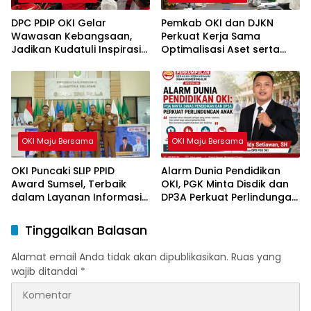
DPC PDIP OKI Gelar
Pemkab OKI dan DJKN
Wawasan Kebangsaan,
Perkuat Kerja Sama
Jadikan Kudatuli Inspirasi
Optimalisasi Aset serta
Perjuangan Demokrasi
Piutang Daerah
OKI Maju Bersama
OKI Maju Bersama
OKI Puncaki SLIP PPID
Alarm Dunia Pendidikan
Award Sumsel, Terbaik
OKI, PGK Minta Disdik dan
dalam Layanan Informasi
DP3A Perkuat Perlindungan
Publik
Anak
Tinggalkan Balasan
Alamat email Anda tidak akan dipublikasikan.
Ruas yang
wajib ditandai
*