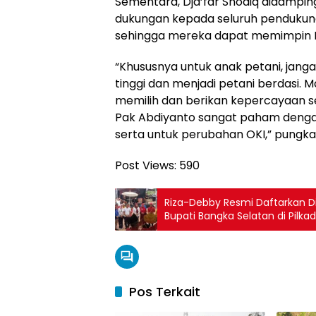
Sementara, Dja’far Shodiq didampin
dukungan kepada seluruh pendukung
sehingga mereka dapat memimpin K
“Khususnya untuk anak petani, jangan
tinggi dan menjadi petani berdasi.
memilih dan berikan kepercayaan 
Pak Abdiyanto sangat paham denga
serta untuk perubahan OKI,” pungka
Post Views:
590
Riza-Debby Resmi Daftarkan Di
Bupati Bangka Selatan di Pilka
Pos Terkait