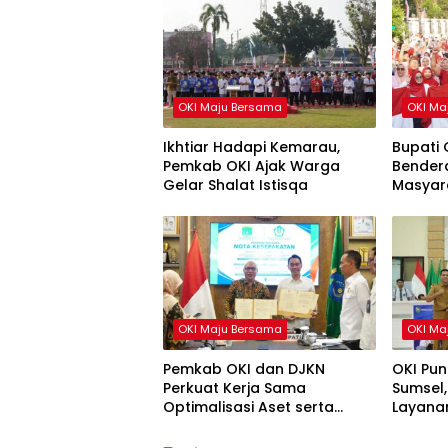
OKI Maju Bersama
OKI Ma
Ikhtiar Hadapi Kemarau,
Bupati 
Pemkab OKI Ajak Warga
Bendera
Gelar Shalat Istisqa
Masyar
HUT ke-
OKI Maju Bersama
OKI Ma
Pemkab OKI dan DJKN
OKI Pun
Perkuat Kerja Sama
Sumsel,
Optimalisasi Aset serta
Layanan
Piutang Daerah