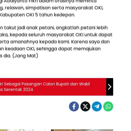
gi Abdiyanto Fikri dalam orasinya meminta
, relawan, simpatisan serta masyarakat OKI,
abupaten OKI 5 tahun kedepan.
 takut jadi anak petani, angkatlah petani lebih
 Maka, kepada seluruh masyarakat OKI untuk dapat
serta amanahnya kepada kami. Karena saya dan
n keadaan OKI, sehingga dapat memajukan
s dia. (Jang Mat)
ri Sebagai Pasangan Calon Bupati dan Wakil
da Serentak 2024