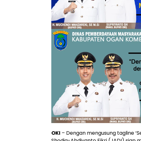
OKI
– Dengan mengusung tagline ‘Se
Shodiq-Abdiyanto Fikri (JADI) siap