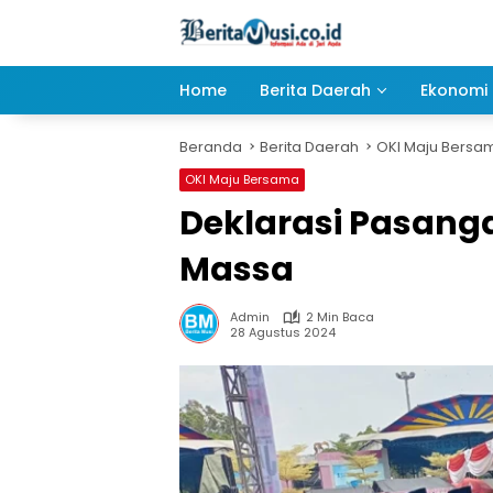
Langsung
ke
konten
Home
Berita Daerah
Ekonomi 
Beranda
Berita Daerah
OKI Maju Bersa
OKI Maju Bersama
Deklarasi Pasanga
Massa
Admin
2 Min Baca
28 Agustus 2024