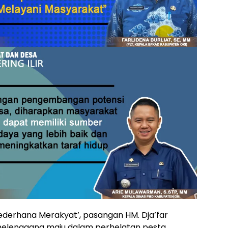
derhana Merakyat’, pasangan HM. Dja’far
 melenggang maju dalam perhelatan pesta