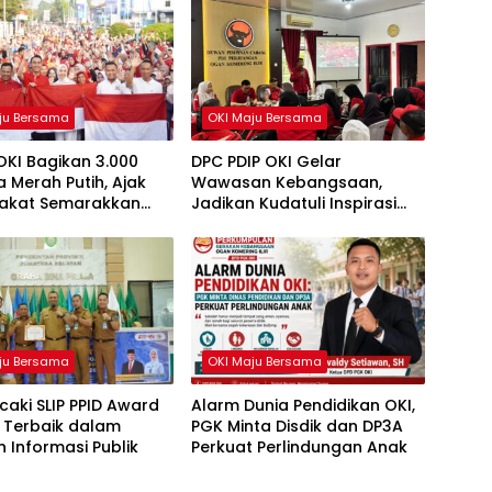
ju Bersama
OKI Maju Bersama
OKI Bagikan 3.000
DPC PDIP OKI Gelar
 Merah Putih, Ajak
Wawasan Kebangsaan,
akat Semarakkan
Jadikan Kudatuli Inspirasi
81 RI
Perjuangan Demokrasi
ju Bersama
OKI Maju Bersama
caki SLIP PPID Award
Alarm Dunia Pendidikan OKI,
 Terbaik dalam
PGK Minta Disdik dan DP3A
 Informasi Publik
Perkuat Perlindungan Anak