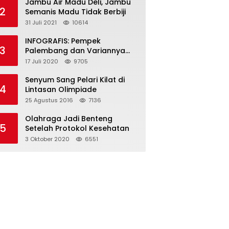
Jambu Air Madu Deli, Jambu
2
Semanis Madu Tidak Berbiji
31 Juli 2021
10614
INFOGRAFIS: Pempek
3
Palembang dan Variannya
yang Melegenda
17 Juli 2020
9705
Senyum Sang Pelari Kilat di
4
Lintasan Olimpiade
25 Agustus 2016
7136
Olahraga Jadi Benteng
5
Setelah Protokol Kesehatan
3 Oktober 2020
6551