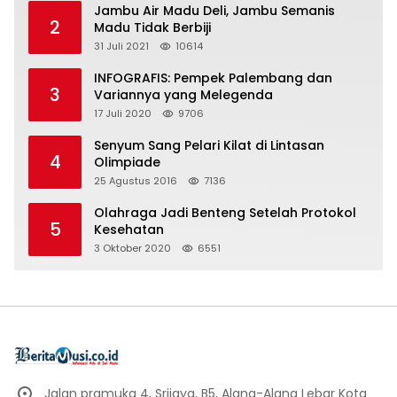
Jambu Air Madu Deli, Jambu Semanis
2
Madu Tidak Berbiji
31 Juli 2021
10614
INFOGRAFIS: Pempek Palembang dan
3
Variannya yang Melegenda
17 Juli 2020
9706
Senyum Sang Pelari Kilat di Lintasan
4
Olimpiade
25 Agustus 2016
7136
Olahraga Jadi Benteng Setelah Protokol
5
Kesehatan
3 Oktober 2020
6551
Jalan pramuka 4, Srijaya, B5, Alang-Alang Lebar Kota