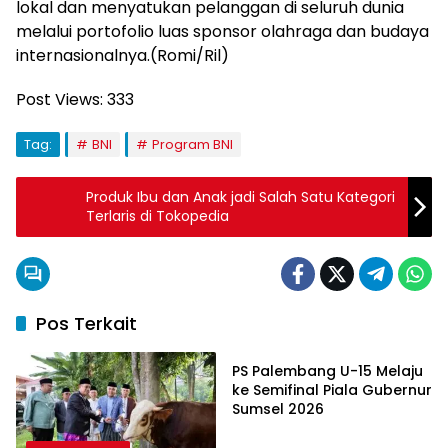
lokal dan menyatukan pelanggan di seluruh dunia
melalui portofolio luas sponsor olahraga dan budaya
internasionalnya.(Romi/Ril)
Post Views:
333
Tag:
BNI
Program BNI
Produk Ibu dan Anak jadi Salah Satu Kategori
Terlaris di Tokopedia
Pos Terkait
Ekonomi & Bisnis
PS Palembang U-15 Melaju
ke Semifinal Piala Gubernur
Sumsel 2026