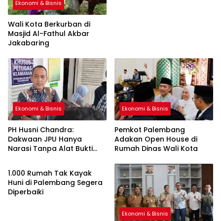
Ekonomi & Bisnis
Wali Kota Berkurban di
Masjid Al-Fathul Akbar
Jakabaring
Ekonomi & Bisnis
Ekonomi & Bisnis
PH Husni Chandra:
Pemkot Palembang
Dakwaan JPU Hanya
Adakan Open House di
Narasi Tanpa Alat Bukti
Rumah Dinas Wali Kota
Ekonomi & Bisnis
Sah
1.000 Rumah Tak Kayak
Huni di Palembang Segera
Diperbaiki
Ekonomi & Bisnis