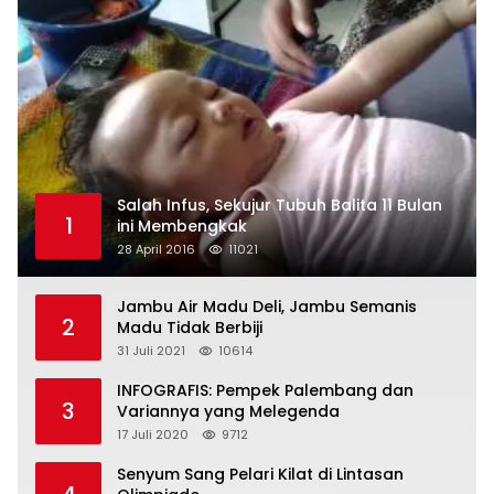
Salah Infus, Sekujur Tubuh Balita 11 Bulan
1
ini Membengkak
28 April 2016
11021
Jambu Air Madu Deli, Jambu Semanis
2
Madu Tidak Berbiji
31 Juli 2021
10614
INFOGRAFIS: Pempek Palembang dan
3
Variannya yang Melegenda
17 Juli 2020
9712
Senyum Sang Pelari Kilat di Lintasan