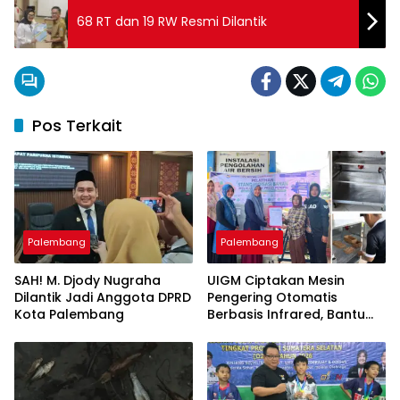
68 RT dan 19 RW Resmi Dilantik
Pos Terkait
Palembang
Palembang
SAH! M. Djody Nugraha
UIGM Ciptakan Mesin
Dilantik Jadi Anggota DPRD
Pengering Otomatis
Kota Palembang
Berbasis Infrared, Bantu
Perajin Eceng Gondok di
Pulau Kemaro