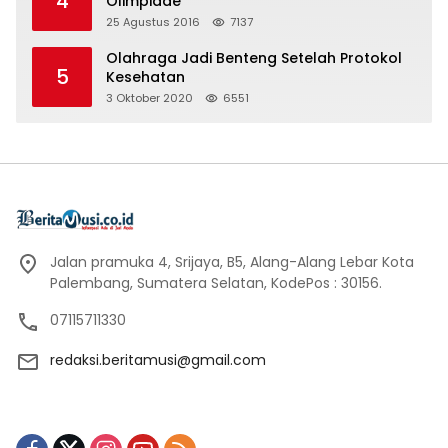
4
Olimpiade
25 Agustus 2016
7137
Olahraga Jadi Benteng Setelah Protokol
5
Kesehatan
3 Oktober 2020
6551
Jalan pramuka 4, Srijaya, B5, Alang-Alang Lebar Kota
Palembang, Sumatera Selatan, KodePos : 30156.
07115711330
redaksi.beritamusi@gmail.com