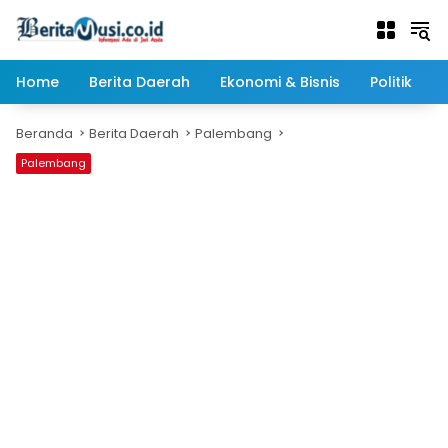
Langsung
ke
konten
Home
Berita Daerah
Ekonomi & Bisnis
Politik
Beranda
Berita Daerah
Palembang
Palembang