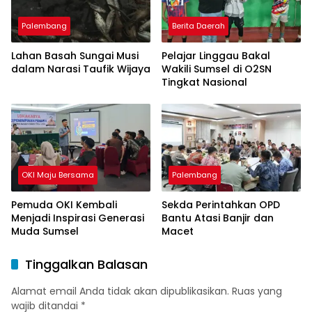
Palembang
Berita Daerah
Lahan Basah Sungai Musi
Pelajar Linggau Bakal
dalam Narasi Taufik Wijaya
Wakili Sumsel di O2SN
Tingkat Nasional
OKI Maju Bersama
Palembang
Pemuda OKI Kembali
Sekda Perintahkan OPD
Menjadi Inspirasi Generasi
Bantu Atasi Banjir dan
Muda Sumsel
Macet
Tinggalkan Balasan
Alamat email Anda tidak akan dipublikasikan.
Ruas yang
wajib ditandai
*