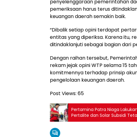
penyelenggaraan pemerintahan dae
pemeriksaan harus terus ditindaklanj
keuangan daerah semakin baik.
“Dibalik setiap opini terdapat per
entitas yang diperiksa. Karena itu,
ditindaklanjuti sebagai bagian dari 
Dengan raihan tersebut, Pemerint
rekam jejak opini WTP selama 15 ta
komitmennya terhadap prinsip akunt
pengelolaan keuangan daerah.
Post Views:
65
Pertamina Patra Niaga Lakuka
Pertalite dan Solar Subsidi Tet