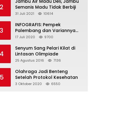
Jambu Air Madu Deli, Jambu
2
Semanis Madu Tidak Berbiji
31 Juli 2021
10614
INFOGRAFIS: Pempek
3
Palembang dan Variannya
yang Melegenda
17 Juli 2020
9700
Senyum Sang Pelari Kilat di
4
Lintasan Olimpiade
25 Agustus 2016
7136
Olahraga Jadi Benteng
5
Setelah Protokol Kesehatan
3 Oktober 2020
6550