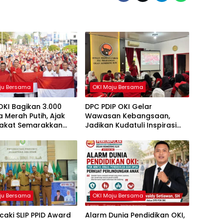
ju Bersama
OKI Maju Bersama
OKI Bagikan 3.000
DPC PDIP OKI Gelar
 Merah Putih, Ajak
Wawasan Kebangsaan,
akat Semarakkan
Jadikan Kudatuli Inspirasi
81 RI
Perjuangan Demokrasi
ju Bersama
OKI Maju Bersama
caki SLIP PPID Award
Alarm Dunia Pendidikan OKI,