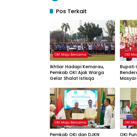
Pos Terkait
OKI Maju Bersama
OKI Ma
Ikhtiar Hadapi Kemarau,
Bupati 
Pemkab OKI Ajak Warga
Bendera
Gelar Shalat Istisqa
Masyar
HUT ke-
OKI Maju Bersama
OKI Ma
Pemkab OKI dan DJKN
OKI Pun