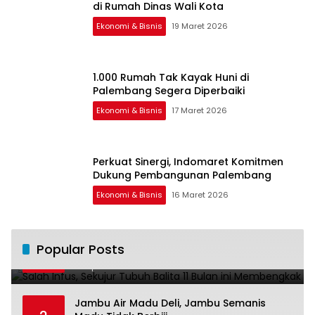
di Rumah Dinas Wali Kota
Ekonomi & Bisnis
19 Maret 2026
1.000 Rumah Tak Kayak Huni di
Palembang Segera Diperbaiki
Ekonomi & Bisnis
17 Maret 2026
Perkuat Sinergi, Indomaret Komitmen
Dukung Pembangunan Palembang
Ekonomi & Bisnis
16 Maret 2026
Salah Infus, Sekujur Tubuh Balita 11 Bulan
Popular Posts
1
ini Membengkak
28 April 2016
11022
Jambu Air Madu Deli, Jambu Semanis