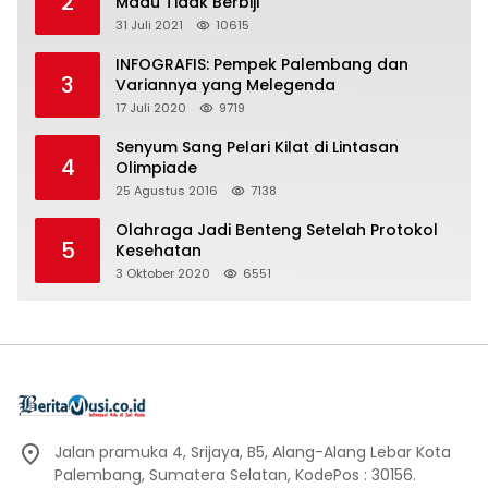
2
Madu Tidak Berbiji
31 Juli 2021
10615
INFOGRAFIS: Pempek Palembang dan
3
Variannya yang Melegenda
17 Juli 2020
9719
Senyum Sang Pelari Kilat di Lintasan
4
Olimpiade
25 Agustus 2016
7138
Olahraga Jadi Benteng Setelah Protokol
5
Kesehatan
3 Oktober 2020
6551
Jalan pramuka 4, Srijaya, B5, Alang-Alang Lebar Kota
Palembang, Sumatera Selatan, KodePos : 30156.