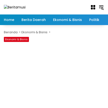
Langsung
ke
konten
Home
Berita Daerah
Ekonomi & Bisnis
Politik
Beranda
Ekonomi & Bisnis
Ekonomi & Bisnis