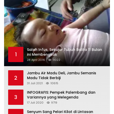
Salah Infus, Sekujur Tubuh Balita 11 Bulan
1
ini Membengkak
28 April 2016
11022
Jambu Air Madu Deli, Jambu Semanis
2
Madu Tidak Berbiji
31 Juli 2021
10615
INFOGRAFIS: Pempek Palembang dan
3
Variannya yang Melegenda
17 Juli 2020
9719
Senyum Sang Pelari Kilat di Lintasan