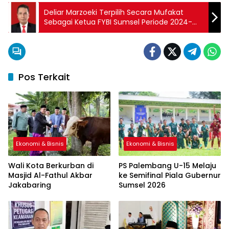
Deliar Marzoeki Terpilih Secara Mufakat
Sebagai Ketua FYBI Sumsel Periode 2024-
2028
Pos Terkait
Ekonomi & Bisnis
Ekonomi & Bisnis
Wali Kota Berkurban di
PS Palembang U-15 Melaju
Masjid Al-Fathul Akbar
ke Semifinal Piala Gubernur
Jakabaring
Sumsel 2026