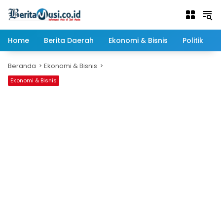
Langsung
ke
konten
Home
Berita Daerah
Ekonomi & Bisnis
Politik
Beranda
Ekonomi & Bisnis
Ekonomi & Bisnis