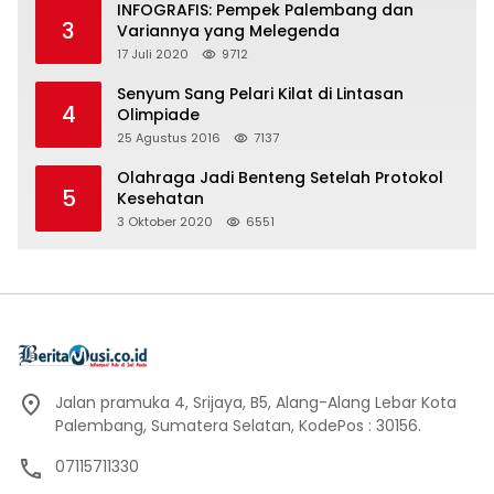
INFOGRAFIS: Pempek Palembang dan
3
Variannya yang Melegenda
17 Juli 2020
9712
Senyum Sang Pelari Kilat di Lintasan
4
Olimpiade
25 Agustus 2016
7137
Olahraga Jadi Benteng Setelah Protokol
5
Kesehatan
3 Oktober 2020
6551
Jalan pramuka 4, Srijaya, B5, Alang-Alang Lebar Kota
Palembang, Sumatera Selatan, KodePos : 30156.
07115711330