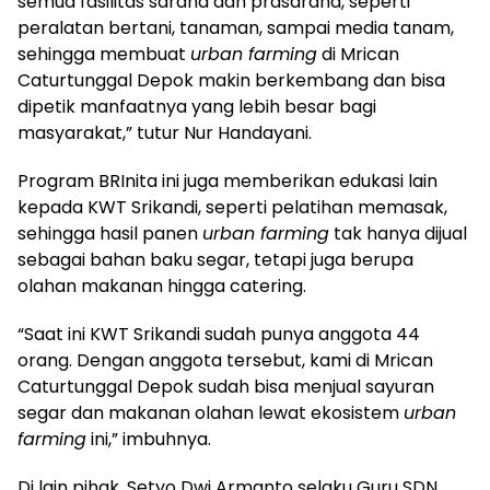
semua fasilitas sarana dan prasarana, seperti
peralatan bertani, tanaman, sampai media tanam,
sehingga membuat
urban farming
di Mrican
Caturtunggal Depok makin berkembang dan bisa
dipetik manfaatnya yang lebih besar bagi
masyarakat,” tutur Nur Handayani.
Program BRInita ini juga memberikan edukasi lain
kepada KWT Srikandi, seperti pelatihan memasak,
sehingga hasil panen
urban farming
tak hanya dijual
sebagai bahan baku segar, tetapi juga berupa
olahan makanan hingga catering.
“Saat ini KWT Srikandi sudah punya anggota 44
orang. Dengan anggota tersebut, kami di Mrican
Caturtunggal Depok sudah bisa menjual sayuran
segar dan makanan olahan lewat ekosistem
urban
farming
ini,” imbuhnya.
Di lain pihak, Setyo Dwi Armanto selaku Guru SDN