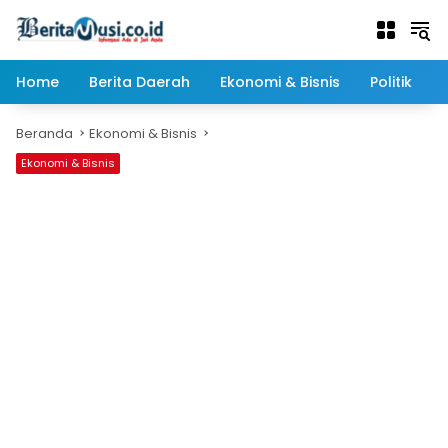
Langsung
ke
konten
Home
Berita Daerah
Ekonomi & Bisnis
Politik
Beranda
Ekonomi & Bisnis
Ekonomi & Bisnis