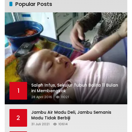
Popular Posts
Salah Infus, Sekujur Tubuh Balita 11 Bulan
1
ini Membengkak
28 April 2016
11021
Jambu Air Madu Deli, Jambu Semanis
2
Madu Tidak Berbiji
31 Juli 2021
10614