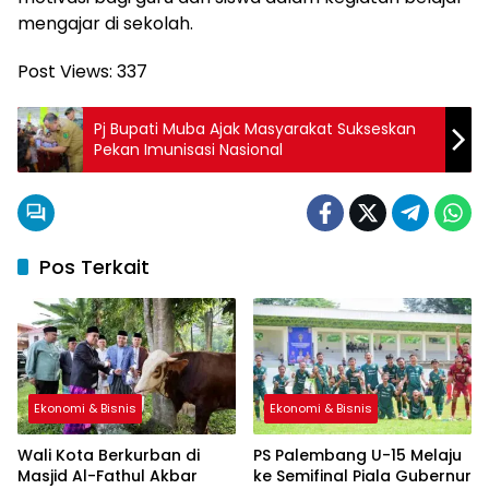
mengajar di sekolah.
Post Views:
337
Pj Bupati Muba Ajak Masyarakat Sukseskan
Pekan Imunisasi Nasional
Pos Terkait
Ekonomi & Bisnis
Ekonomi & Bisnis
Wali Kota Berkurban di
PS Palembang U-15 Melaju
Masjid Al-Fathul Akbar
ke Semifinal Piala Gubernur