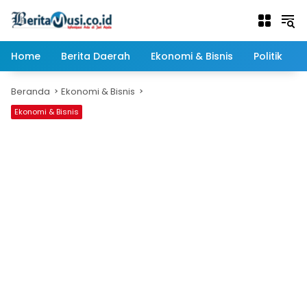
Langsung
ke
konten
Home
Berita Daerah
Ekonomi & Bisnis
Politik
Beranda
Ekonomi & Bisnis
Ekonomi & Bisnis