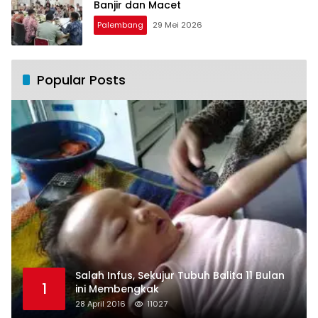
Banjir dan Macet
Palembang
29 Mei 2026
Popular Posts
Salah Infus, Sekujur Tubuh Balita 11 Bulan
1
ini Membengkak
28 April 2016
11027