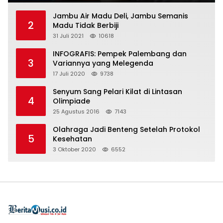
Jambu Air Madu Deli, Jambu Semanis
2
Madu Tidak Berbiji
31 Juli 2021
10618
INFOGRAFIS: Pempek Palembang dan
3
Variannya yang Melegenda
17 Juli 2020
9738
Senyum Sang Pelari Kilat di Lintasan
4
Olimpiade
25 Agustus 2016
7143
Olahraga Jadi Benteng Setelah Protokol
5
Kesehatan
3 Oktober 2020
6552