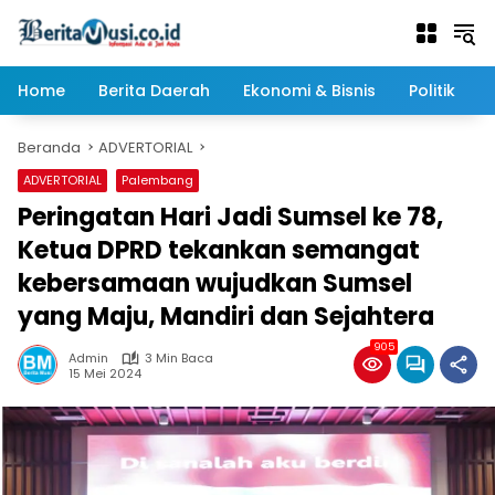
Langsung
ke
konten
Home
Berita Daerah
Ekonomi & Bisnis
Politik
Beranda
ADVERTORIAL
ADVERTORIAL
Palembang
Peringatan Hari Jadi Sumsel ke 78,
Ketua DPRD tekankan semangat
kebersamaan wujudkan Sumsel
yang Maju, Mandiri dan Sejahtera
905
Admin
3 Min Baca
15 Mei 2024