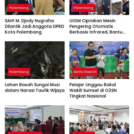
Palembang
Palembang
SAH! M. Djody Nugraha
UIGM Ciptakan Mesin
Dilantik Jadi Anggota DPRD
Pengering Otomatis
Kota Palembang
Berbasis Infrared, Bantu
Perajin Eceng Gondok di
Pulau Kemaro
Palembang
Berita Daerah
Lahan Basah Sungai Musi
Pelajar Linggau Bakal
dalam Narasi Taufik Wijaya
Wakili Sumsel di O2SN
Tingkat Nasional