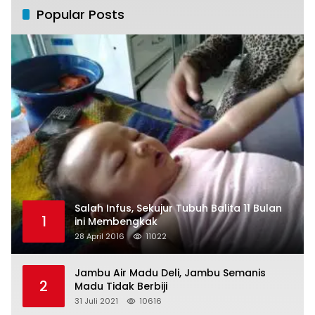
Popular Posts
Salah Infus, Sekujur Tubuh Balita 11 Bulan
1
ini Membengkak
28 April 2016
11022
Jambu Air Madu Deli, Jambu Semanis
2
Madu Tidak Berbiji
31 Juli 2021
10616