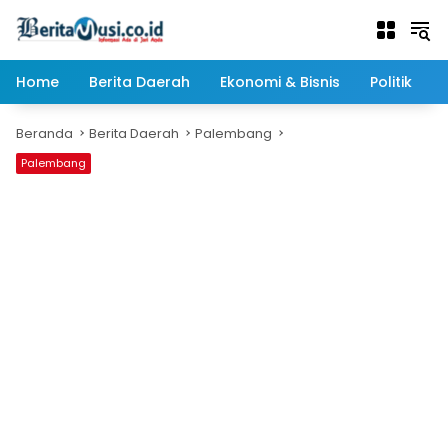
Langsung
ke
konten
Home
Berita Daerah
Ekonomi & Bisnis
Politik
Beranda
Berita Daerah
Palembang
Palembang