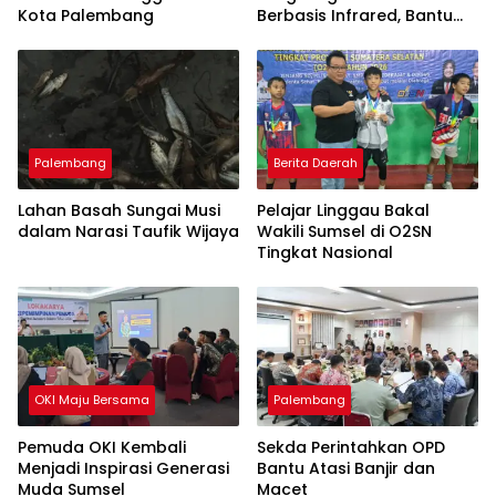
Kota Palembang
Berbasis Infrared, Bantu
Perajin Eceng Gondok di
Pulau Kemaro
Palembang
Berita Daerah
Lahan Basah Sungai Musi
Pelajar Linggau Bakal
dalam Narasi Taufik Wijaya
Wakili Sumsel di O2SN
Tingkat Nasional
OKI Maju Bersama
Palembang
Pemuda OKI Kembali
Sekda Perintahkan OPD
Menjadi Inspirasi Generasi
Bantu Atasi Banjir dan
Muda Sumsel
Macet