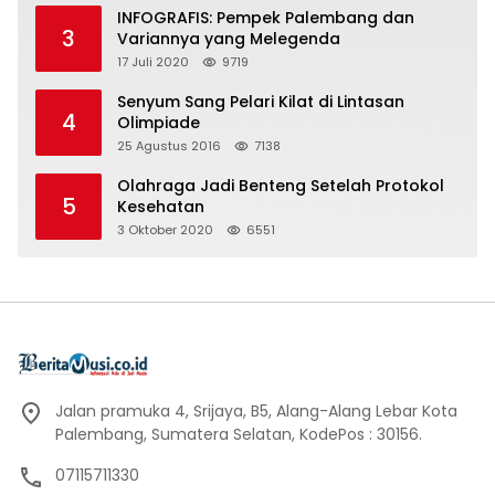
INFOGRAFIS: Pempek Palembang dan
3
Variannya yang Melegenda
17 Juli 2020
9719
Senyum Sang Pelari Kilat di Lintasan
4
Olimpiade
25 Agustus 2016
7138
Olahraga Jadi Benteng Setelah Protokol
5
Kesehatan
3 Oktober 2020
6551
Jalan pramuka 4, Srijaya, B5, Alang-Alang Lebar Kota
Palembang, Sumatera Selatan, KodePos : 30156.
07115711330