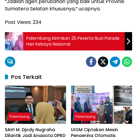
“Jadilah agen perubahan yang baik untuk Provinsi
Sumatera Selatan khususnya,” ucapnya.
Post Views:
234
Palembang Kirimkan 25 Peserta Ikuti Parade
Hari Kebaya Nasional
Pos Terkait
Palembang
Palembang
SAH! M. Djody Nugraha
UIGM Ciptakan Mesin
Dilantik Jadi Anggota DPRD
Pengering Otomatis