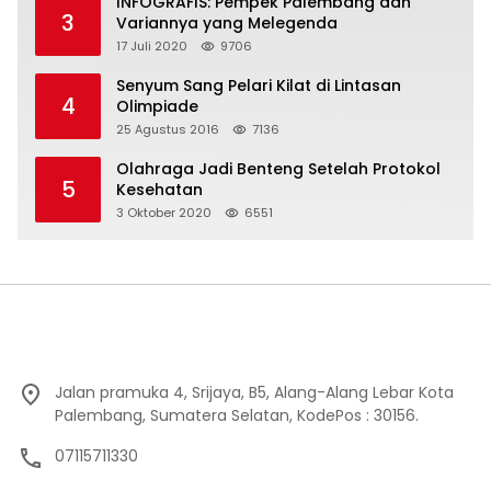
INFOGRAFIS: Pempek Palembang dan
3
Variannya yang Melegenda
17 Juli 2020
9706
Senyum Sang Pelari Kilat di Lintasan
4
Olimpiade
25 Agustus 2016
7136
Olahraga Jadi Benteng Setelah Protokol
5
Kesehatan
3 Oktober 2020
6551
Jalan pramuka 4, Srijaya, B5, Alang-Alang Lebar Kota
Palembang, Sumatera Selatan, KodePos : 30156.
07115711330