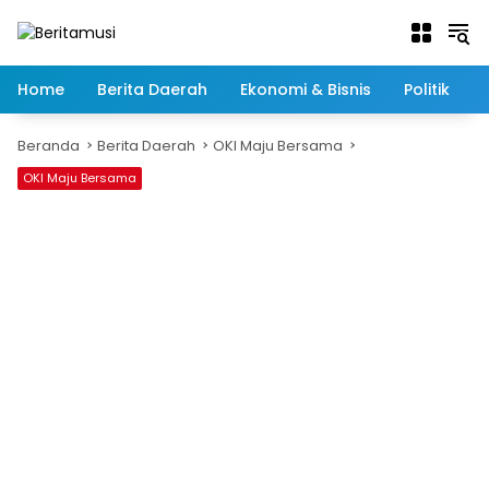
Langsung
ke
konten
Home
Berita Daerah
Ekonomi & Bisnis
Politik
Beranda
Berita Daerah
OKI Maju Bersama
OKI Maju Bersama