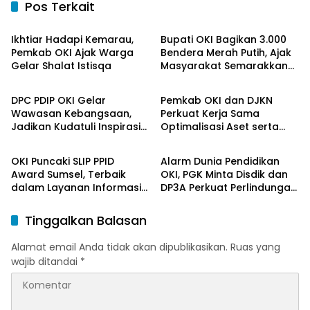
Pos Terkait
OKI Maju Bersama
OKI Maju Bersama
Ikhtiar Hadapi Kemarau,
Bupati OKI Bagikan 3.000
Pemkab OKI Ajak Warga
Bendera Merah Putih, Ajak
Gelar Shalat Istisqa
Masyarakat Semarakkan
OKI Maju Bersama
OKI Maju Bersama
HUT ke-81 RI
DPC PDIP OKI Gelar
Pemkab OKI dan DJKN
Wawasan Kebangsaan,
Perkuat Kerja Sama
Jadikan Kudatuli Inspirasi
Optimalisasi Aset serta
OKI Maju Bersama
OKI Maju Bersama
Perjuangan Demokrasi
Piutang Daerah
OKI Puncaki SLIP PPID
Alarm Dunia Pendidikan
Award Sumsel, Terbaik
OKI, PGK Minta Disdik dan
dalam Layanan Informasi
DP3A Perkuat Perlindungan
Publik
Anak
Tinggalkan Balasan
Alamat email Anda tidak akan dipublikasikan.
Ruas yang
wajib ditandai
*