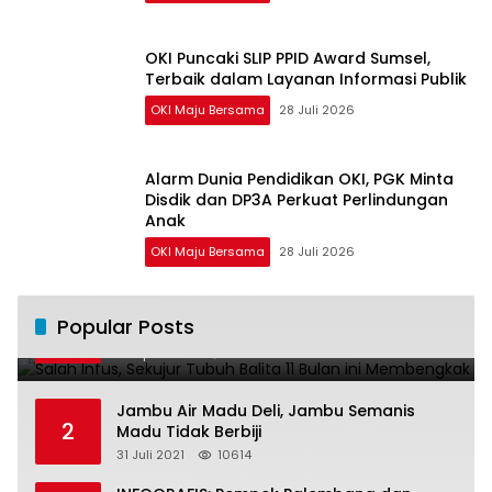
OKI Puncaki SLIP PPID Award Sumsel,
Terbaik dalam Layanan Informasi Publik
OKI Maju Bersama
28 Juli 2026
Alarm Dunia Pendidikan OKI, PGK Minta
Disdik dan DP3A Perkuat Perlindungan
Anak
OKI Maju Bersama
28 Juli 2026
Salah Infus, Sekujur Tubuh Balita 11 Bulan
Popular Posts
1
ini Membengkak
28 April 2016
11020
Jambu Air Madu Deli, Jambu Semanis
2
Madu Tidak Berbiji
31 Juli 2021
10614