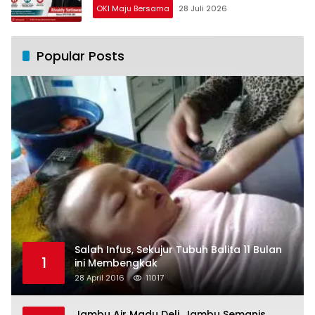
OKI Maju Bersama
28 Juli 2026
Popular Posts
Salah Infus, Sekujur Tubuh Balita 11 Bulan
1
ini Membengkak
28 April 2016
11017
Jambu Air Madu Deli, Jambu Semanis