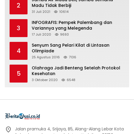
2
Madu Tidak Berbiji
31 Juli 2021
10614
INFOGRAFIS: Pempek Palembang dan
3
Variannya yang Melegenda
17 Juli 2020
9693
Senyum Sang Pelari Kilat di Lintasan
4
Olimpiade
25 Agustus 2016
7136
Olahraga Jadi Benteng Setelah Protokol
5
Kesehatan
3 Oktober 2020
6548
Jalan pramuka 4, Srijaya, B5, Alang-Alang Lebar Kota