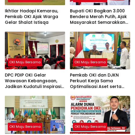
Ikhtiar Hadapi Kemarau,
Bupati OKI Bagikan 3.000
Pemkab OKI Ajak Warga
Bendera Merah Putih, Ajak
Gelar Shalat Istisqa
Masyarakat Semarakkan
HUT ke-81 RI
OKI Maju Bersama
OKI Maju Bersama
DPC PDIP OKI Gelar
Pemkab OKI dan DJKN
Wawasan Kebangsaan,
Perkuat Kerja Sama
Jadikan Kudatuli Inspirasi
Optimalisasi Aset serta
Perjuangan Demokrasi
Piutang Daerah
OKI Maju Bersama
OKI Maju Bersama