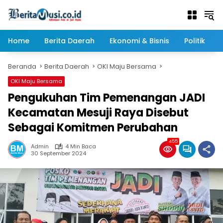
Langsung
ke
konten
Home
Berita Daerah
Ekonomi & Bisnis
Politik
Beranda
Berita Daerah
OKI Maju Bersama
OKI Maju Bersama
Pengukuhan Tim Pemenangan JADI
Kecamatan Mesuji Raya Disebut
Sebagai Komitmen Perubahan
455
Admin
4 Min Baca
30 September 2024