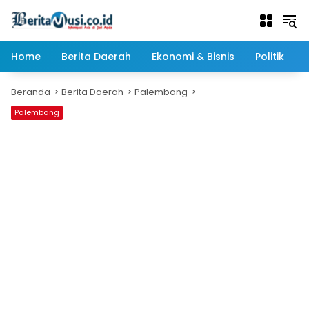
Langsung
ke
konten
Home
Berita Daerah
Ekonomi & Bisnis
Politik
Beranda
Berita Daerah
Palembang
Palembang