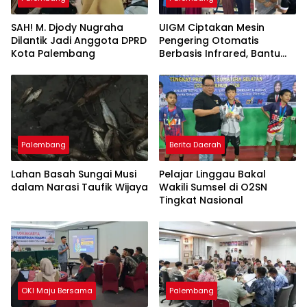
SAH! M. Djody Nugraha
UIGM Ciptakan Mesin
Dilantik Jadi Anggota DPRD
Pengering Otomatis
Kota Palembang
Berbasis Infrared, Bantu
Perajin Eceng Gondok di
Pulau Kemaro
Palembang
Berita Daerah
Lahan Basah Sungai Musi
Pelajar Linggau Bakal
dalam Narasi Taufik Wijaya
Wakili Sumsel di O2SN
Tingkat Nasional
OKI Maju Bersama
Palembang