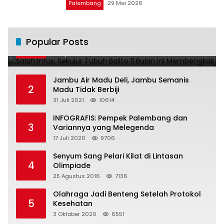
Palembang
29 Mei 2026
Salah Infus, Sekujur Tubuh Balita 11 Bulan
Popular Posts
1
ini Membengkak
28 April 2016
11020
Jambu Air Madu Deli, Jambu Semanis
2
Madu Tidak Berbiji
31 Juli 2021
10614
INFOGRAFIS: Pempek Palembang dan
3
Variannya yang Melegenda
17 Juli 2020
9706
Senyum Sang Pelari Kilat di Lintasan
4
Olimpiade
25 Agustus 2016
7136
Olahraga Jadi Benteng Setelah Protokol
5
Kesehatan
3 Oktober 2020
6551