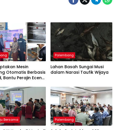
bang
Palembang
iptakan Mesin
Lahan Basah Sungai Musi
ng Otomatis Berbasis
dalam Narasi Taufik Wijaya
d, Bantu Perajin Eceng
 di Pulau Kemaro
ju Bersama
Palembang