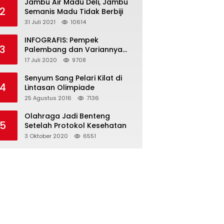
Jambu Air Madu Deli, Jambu
2
Semanis Madu Tidak Berbiji
31 Juli 2021
10614
INFOGRAFIS: Pempek
3
Palembang dan Variannya
yang Melegenda
17 Juli 2020
9708
Senyum Sang Pelari Kilat di
4
Lintasan Olimpiade
25 Agustus 2016
7136
Olahraga Jadi Benteng
5
Setelah Protokol Kesehatan
3 Oktober 2020
6551