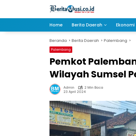
Langsung
ke
konten
Home
Berita Daerah
Ekonomi 
Beranda
Berita Daerah
Palembang
Palembang
Pemkot Palembang
Wilayah Sumsel Pe
Admin
2 Min Baca
23 April 2024