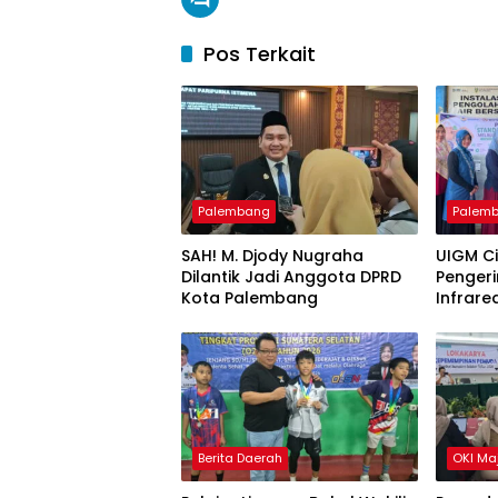
Pos Terkait
Palembang
Palem
SAH! M. Djody Nugraha
UIGM C
Dilantik Jadi Anggota DPRD
Pengeri
Kota Palembang
Infrare
Gondok
Berita Daerah
OKI Ma