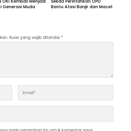
 OKI Kembali Menjadi
Sekda Perintahkan OPD
si Generasi Muda
Bantu Atasi Banjir dan Macet
kan.
Ruas yang wajib ditandai
*
saya pada peramban ini untuk komentar saya