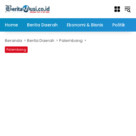
Langsung
ke
konten
Home
Berita Daerah
Ekonomi & Bisnis
Politik
Beranda
Berita Daerah
Palembang
Palembang