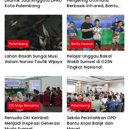
Dilantik Jadi Anggota DPRD
Pengering Otomatis
Kota Palembang
Berbasis Infrared, Bantu
Perajin Eceng Gondok di
Pulau Kemaro
Palembang
Berita Daerah
Lahan Basah Sungai Musi
Pelajar Linggau Bakal
dalam Narasi Taufik Wijaya
Wakili Sumsel di O2SN
Tingkat Nasional
OKI Maju Bersama
Palembang
Pemuda OKI Kembali
Sekda Perintahkan OPD
Menjadi Inspirasi Generasi
Bantu Atasi Banjir dan
Muda Sumsel
Macet