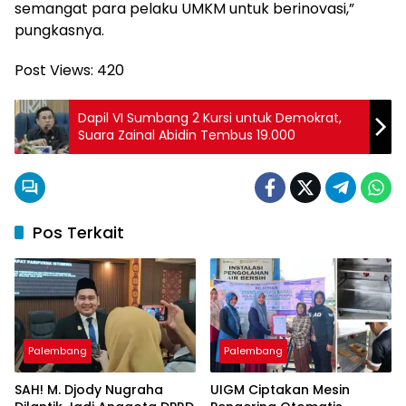
semangat para pelaku UMKM untuk berinovasi,”
pungkasnya.
Post Views:
420
Dapil VI Sumbang 2 Kursi untuk Demokrat,
Suara Zainal Abidin Tembus 19.000
Pos Terkait
Palembang
Palembang
SAH! M. Djody Nugraha
UIGM Ciptakan Mesin