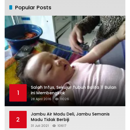
Popular Posts
Salah Infus, Sekujur Tubuh Balita 11 Bulan
1
ini Membengkak
28 April 2016
11026
Jambu Air Madu Deli, Jambu Semanis
2
Madu Tidak Berbiji
31 Juli 2021
10617