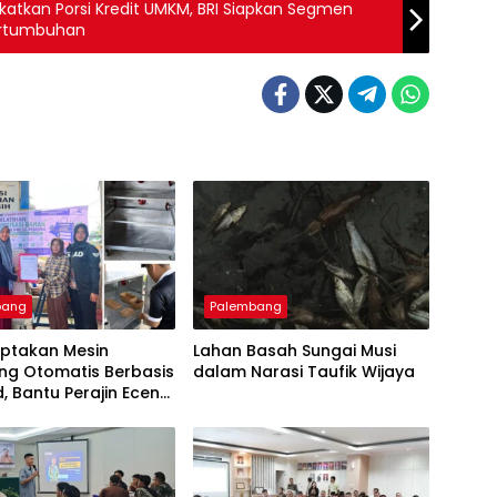
katkan Porsi Kredit UMKM, BRI Siapkan Segmen
Pertumbuhan
bang
Palembang
iptakan Mesin
Lahan Basah Sungai Musi
ng Otomatis Berbasis
dalam Narasi Taufik Wijaya
d, Bantu Perajin Eceng
 di Pulau Kemaro