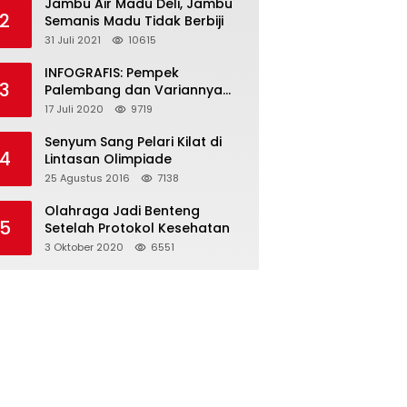
Jambu Air Madu Deli, Jambu
2
Semanis Madu Tidak Berbiji
31 Juli 2021
10615
INFOGRAFIS: Pempek
3
Palembang dan Variannya
yang Melegenda
17 Juli 2020
9719
Senyum Sang Pelari Kilat di
4
Lintasan Olimpiade
25 Agustus 2016
7138
Olahraga Jadi Benteng
5
Setelah Protokol Kesehatan
3 Oktober 2020
6551