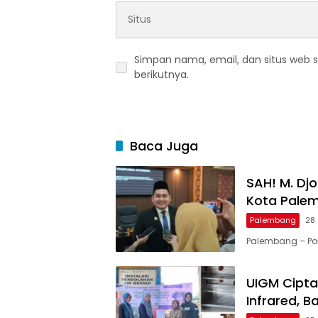
Simpan nama, email, dan situs web 
berikutnya.
Baca Juga
SAH! M. Dj
Kota Pale
Palembang
28 
Palembang – Pol
UIGM Cipta
Infrared, 