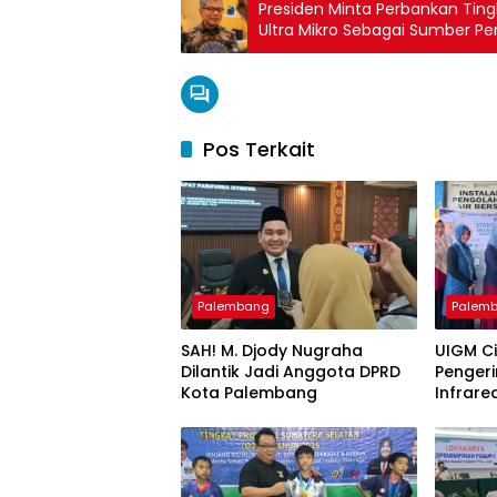
Presiden Minta Perbankan Ting
Ultra Mikro Sebagai Sumber 
Pos Terkait
Palembang
Palem
SAH! M. Djody Nugraha
UIGM C
Dilantik Jadi Anggota DPRD
Pengeri
Kota Palembang
Infrare
Gondok