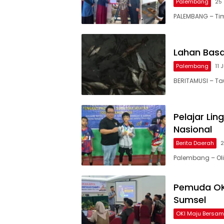
Palembang
25 
PALEMBANG – Ti
Lahan Basa
Palembang
11 
BERITAMUSI – Tau
Pelajar Lin
Nasional
Berita Daerah
2
Palembang – Ol
Pemuda OKI
Sumsel
OKI Maju Bersa