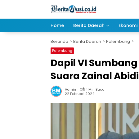
Langsung
ke
konten
Home
Berita Daerah
Ekonomi 
Beranda
Berita Daerah
Palembang
Palembang
Dapil VI Sumbang 
Suara Zainal Abid
Admin
1 Min Baca
22 Februari 2024