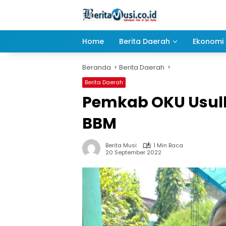
Langsung
ke
konten
Home
Berita Daerah
Ekonomi 
Beranda
Berita Daerah
Berita Daerah
Pemkab OKU Usul
BBM
Berita Musi
1 Min Baca
20 September 2022