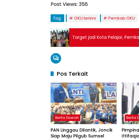
Post Views:
356
Tag:
OKU terkini
Pemkab OKU
Target jadi Kota Pelajar, Pem
Pos Terkait
Berita Daerah
Berita
PAN Linggau Dilantik, Joncik
Pimpina
Siap Maju Pilgub Sumsel
Ittifaqi