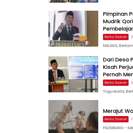
Pimpinan Pe
Mudrik Qor
Pembelaja
Berita Daerah
2
MALANG, Beritamu
Dari Desa 
Kisah Perj
Pernah Menj
Berita Daerah
2
Yogyakarta, Ber
Merajut W
Berita Daerah
1
PALEMBANG – Ke