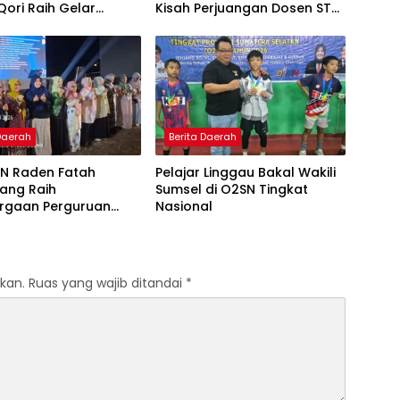
Qori Raih Gelar
Kisah Perjuangan Dosen STAI
dengan Inovasi
Yogyakarta yang Pernah
Pembelajaran
Menjadi Driver Taksi Online
 Al-Qur’an di UMM
 Daerah
Berita Daerah
IN Raden Fatah
Pelajar Linggau Bakal Wakili
ang Raih
Sumsel di O2SN Tingkat
rgaan Perguruan
Nasional
Responsif Gender
kat Pratama
kan.
Ruas yang wajib ditandai
*