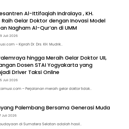
santren Al-Ittifaqiah Indralaya , KH.
i Raih Gelar Doktor dengan Inovasi Model
ran Nagham Al-Qur’an di UMM
9 Juli 2026
si.com – Kiprah Dr. Drs. KH. Mudrik…
Palemraya hingga Meraih Gelar Doktor UII,
uangan Dosen STAI Yogyakarta yang
adi Driver Taksi Online
5 Juli 2026
itamusi.com – Perjalanan meraih gelar doktor tidak…
ayang Palembang Bersama Generasi Muda
7 Juli 2026
budayaan di Sumatera Selatan adalah hasil…