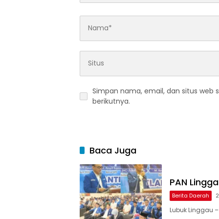
Simpan nama, email, dan situs web 
berikutnya.
Baca Juga
PAN Linggau
Berita Daerah
2
Lubuk Linggau –