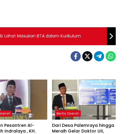
kab Lahat Masukan BTA dalam Kurikulum
 Daerah
Berita Daerah
n Pesantren Al-
Dari Desa Palemraya hingga
ah Indralaya , KH.
Meraih Gelar Doktor UII,