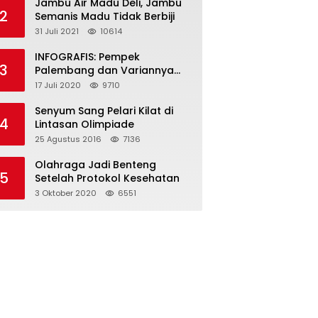
Jambu Air Madu Deli, Jambu
2
Semanis Madu Tidak Berbiji
31 Juli 2021
10614
INFOGRAFIS: Pempek
3
Palembang dan Variannya
yang Melegenda
17 Juli 2020
9710
Senyum Sang Pelari Kilat di
4
Lintasan Olimpiade
25 Agustus 2016
7136
Olahraga Jadi Benteng
5
Setelah Protokol Kesehatan
3 Oktober 2020
6551