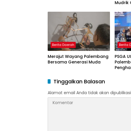
Mudrik 
Doktor 
Model 
Nagham
Berita Daerah
Berita
Merajut Wayang Palembang
PSGA U
Bersama Generasi Muda
Palemb
Pengha
Tinggi 
Pering
Tinggalkan Balasan
Alamat email Anda tidak akan dipublikasi