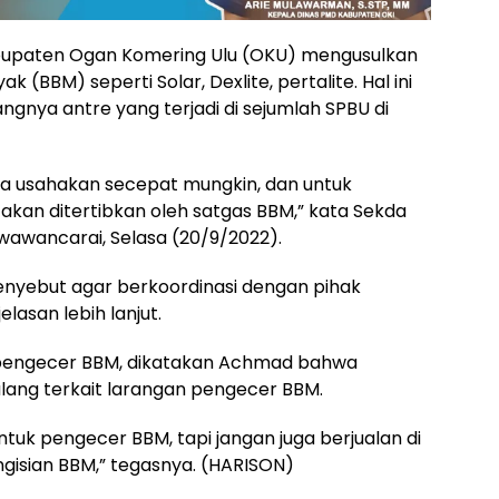
upaten Ogan Komering Ulu (OKU) mengusulkan
BBM) seperti Solar, Dexlite, pertalite. Hal ini
gnya antre yang terjadi di sejumlah SPBU di
ta usahakan secepat mungkin, dan untuk
kan ditertibkan oleh satgas BBM,” kata Sekda
 wawancarai, Selasa (20/9/2022).
menyebut agar berkoordinasi dengan pihak
asan lebih lanjut.
 pengecer BBM, dikatakan Achmad bahwa
ang terkait larangan pengecer BBM.
uk pengecer BBM, tapi jangan juga berjualan di
isian BBM,” tegasnya. (HARISON)