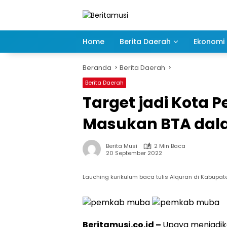
Langsung
ke
konten
Home
Berita Daerah
Ekonomi 
Beranda
Berita Daerah
Berita Daerah
Target jadi Kota 
Masukan BTA dal
Berita Musi
2 Min Baca
20 September 2022
Lauching kurikulum baca tulis Alquran di Kabupat
Beritamusi.co.id –
Upaya menjadik