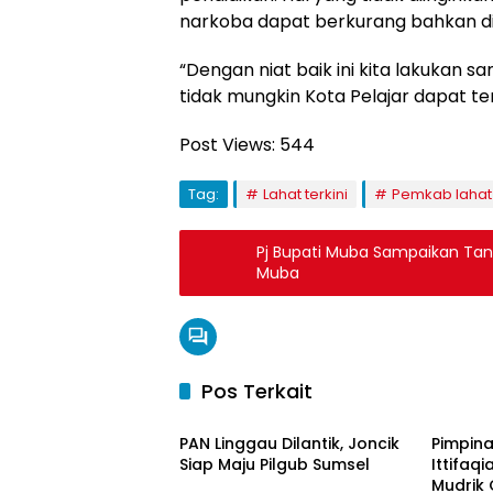
narkoba dapat berkurang bahkan dih
“Dengan niat baik ini kita lakukan
tidak mungkin Kota Pelajar dapat terw
Post Views:
544
Tag:
Lahat terkini
Pemkab lahat
Pj Bupati Muba Sampaikan T
Muba
Pos Terkait
Berita Daerah
Berita
PAN Linggau Dilantik, Joncik
Pimpina
Siap Maju Pilgub Sumsel
Ittifaqi
Mudrik 