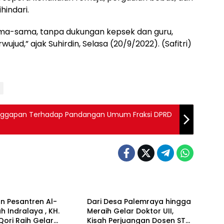
indari.
 sama-sama, tanpa dukungan kepsek dan guru,
ujud,” ajak Suhirdin, Selasa (20/9/2022). (Safitri)
anggapan Terhadap Pandangan Umum Fraksi DPRD
 Daerah
Berita Daerah
n Pesantren Al-
Dari Desa Palemraya hingga
ah Indralaya , KH.
Meraih Gelar Doktor UII,
Qori Raih Gelar
Kisah Perjuangan Dosen STAI