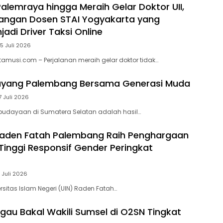
Palemraya hingga Meraih Gelar Doktor UII,
uangan Dosen STAI Yogyakarta yang
adi Driver Taksi Online
5 Juli 2026
itamusi.com – Perjalanan meraih gelar doktor tidak…
ayang Palembang Bersama Generasi Muda
7 Juli 2026
budayaan di Sumatera Selatan adalah hasil…
Raden Fatah Palembang Raih Penghargaan
Tinggi Responsif Gender Peringkat
 Juli 2026
rsitas Islam Negeri (UIN) Raden Fatah…
ggau Bakal Wakili Sumsel di O2SN Tingkat