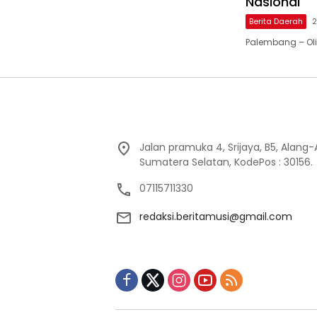
Nasional
Berita Daerah
2
Palembang – Ol
Jalan pramuka 4, Srijaya, B5, Alang
Sumatera Selatan, KodePos : 30156.
07115711330
redaksi.beritamusi@gmail.com