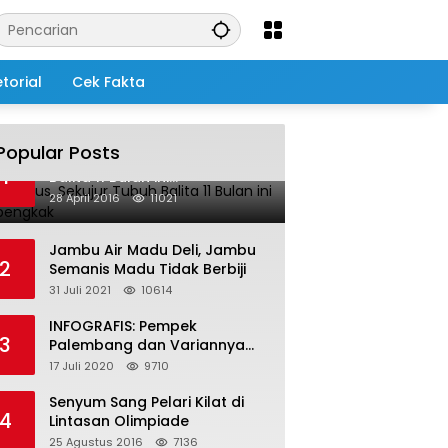
torial
Cek Fakta
Popular Posts
Salah Infus, Sekujur Tubuh
1
Balita 11 Bulan ini
Membengkak
28 April 2016
11021
Jambu Air Madu Deli, Jambu
2
Semanis Madu Tidak Berbiji
31 Juli 2021
10614
INFOGRAFIS: Pempek
3
Palembang dan Variannya
yang Melegenda
17 Juli 2020
9710
Senyum Sang Pelari Kilat di
4
Lintasan Olimpiade
25 Agustus 2016
7136