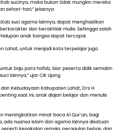
itab sucinya, maka bukan tidak mungkin mereka
 sehari-hari,” jelasnya.
kitab suci agama lainnya, dapat menghasilkan
 berkarakter dan berakhlak mulia. Sehingga salah
hidupan anak bangsa dapat tercapai.
en Lahat, untuk menjadi kota terpelajar juga
ntuk baju para hafidz, biar peserta didik semakin
ci lainnya,” ujar Cik Ujang.
 dan Kebudayaan Kabupaten Lahat, Drs H
ting saat ini, anak diajari belajar dan menulis
n meningkatkan minat baca Al Qur’an, bagi
ga, ada nuansa Islam dan agama lainnya disatuan
an seperti kenakalan remaja, pergaulan bebas, dan