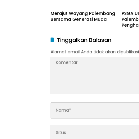
Berita Daerah
Berita
Doktor 
Model 
Merajut Wayang Palembang
PSGA U
Nagham
Bersama Generasi Muda
Palemb
Pengha
Tinggi 
Pering
Tinggalkan Balasan
Alamat email Anda tidak akan dipublikasi