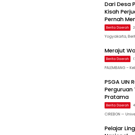
Dari Desa 
Kisah Perj
Pernah Menj
Berita Daerah
2
Yogyakarta, Ber
Merajut W
Berita Daerah
1
PALEMBANG – Ke
PSGA UIN 
Perguruan 
Pratama
Berita Daerah
4
CIREBON — Unive
Pelajar Lin