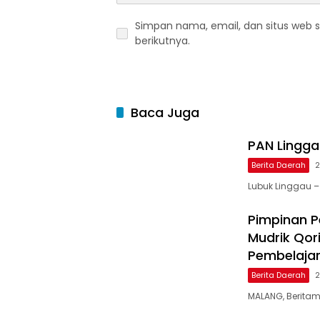
Simpan nama, email, dan situs web 
berikutnya.
Baca Juga
PAN Linggau
Berita Daerah
2
Lubuk Linggau –
Pimpinan Pe
Mudrik Qor
Pembelaja
Berita Daerah
2
MALANG, Beritamu