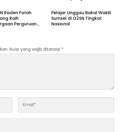
 Daerah
Berita Daerah
dengan Inovasi
Yogyakarta yang Pernah
Pembelajaran
Menjadi Driver Taksi Online
IN Raden Fatah
Pelajar Linggau Bakal Wakili
 Al-Qur’an di UMM
ang Raih
Sumsel di O2SN Tingkat
rgaan Perguruan
Nasional
Responsif Gender
kat Pratama
kan.
Ruas yang wajib ditandai
*