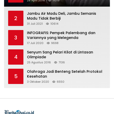
28 April 2016
11019
Jambu Air Madu Deli, Jambu Semanis
2
Madu Tidak Berbiji
31 Juli 2021
10614
INFOGRAFIS: Pempek Palembang dan
3
Variannya yang Melegenda
17 Juli 2020
9698
Senyum Sang Pelari Kilat di Lintasan
4
Olimpiade
25 Agustus 2016
7136
Olahraga Jadi Benteng Setelah Protokol
5
Kesehatan
3 Oktober 2020
6550