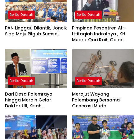
Berita Daerah
Berita Daerah
PAN Linggau Dilantik, Joncik
Pimpinan Pesantren Al-
Siap Maju Pilgub Sumsel
Ittifaqiah Indralaya , KH.
Mudrik Qori Raih Gelar
Doktor dengan Inovasi
Model Pembelajaran
Nagham Al-Qur’an di UMM
Berita Daerah
Berita Daerah
Dari Desa Palemraya
Merajut Wayang
hingga Meraih Gelar
Palembang Bersama
Doktor UII, Kisah
Generasi Muda
Perjuangan Dosen STAI
Yogyakarta yang Pernah
Menjadi Driver Taksi Online