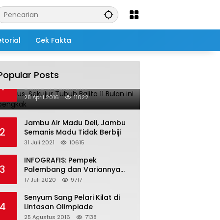
torial
Cek Fakta
Popular Posts
Salah Infus, Sekujur Tubuh
1
Balita 11 Bulan ini
Membengkak
28 April 2016
11022
Jambu Air Madu Deli, Jambu
2
Semanis Madu Tidak Berbiji
31 Juli 2021
10615
INFOGRAFIS: Pempek
3
Palembang dan Variannya
yang Melegenda
17 Juli 2020
9717
Senyum Sang Pelari Kilat di
4
Lintasan Olimpiade
25 Agustus 2016
7138