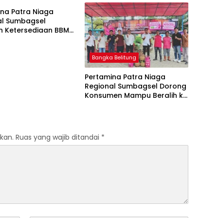
na Patra Niaga
al Sumbagsel
n Ketersediaan BBM
G pada Masa
n dan Menjelang
Bangka Belitung
Pertamina Patra Niaga
Regional Sumbagsel Dorong
Konsumen Mampu Beralih ke
Bright Gas Melalui Program
Trade In di Belitung Timur
kan.
Ruas yang wajib ditandai
*