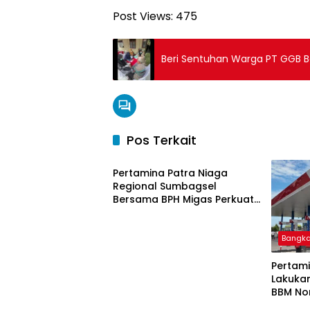
Post Views:
475
Be
Pos Terkait
Bangka Belitung
Pertamina Patra Niaga
Regional Sumbagsel
Bersama BPH Migas Perkuat
Pengawasan Penyaluran
BBM Subsidi bagi Nelayan
melalui Aplikasi XSTAR
Bangka
Pertami
Lakuka
BBM Non
Bangka Belitung
Bangka
2026