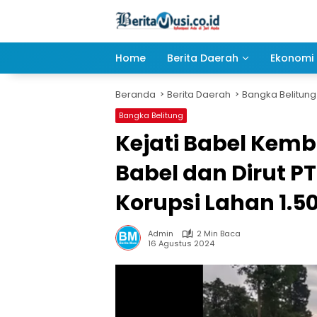
Langsung
ke
konten
Home
Berita Daerah
Ekonomi 
Beranda
Berita Daerah
Bangka Belitung
Bangka Belitung
Kejati Babel Kemba
Babel dan Dirut PT
Korupsi Lahan 1.5
Admin
2 Min Baca
16 Agustus 2024