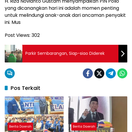
H. Riza Novianto Gustam menyampaikan PIN Polio
yang dicanangkan hari ini adalah momen penting
untuk melindungi anak-anak dari ancaman penyakit
ini. Mus
Post Views:
302
Parkir Sembarangan, Siap-siao Diderek
Pos Terkait
Berita Daerah
Berita Daerah