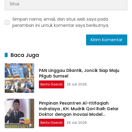
Simpan nama, email, dan situs web saya pada
peramban ini untuk komentar saya berikutnya.
Baca Juga
PAN Linggau Dilantik, Joncik Siap Maju
Pilgub Sumsel
Berita Daerah
29 Juli 2026
Pimpinan Pesantren Al-Ittifaqiah
Indralaya , KH. Mudrik Qori Raih Gelar
Doktor dengan Inovasi Model
Pembelajaran Nagham Al-Qur’an di UMM
Berita Daerah
29 Juli 2026