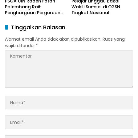
PSGA UIN Raden Fatah
Pelajar Linggau Bakal
Palembang Raih
Wakili Sumsel di O2SN
Penghargaan Perguruan
Tingkat Nasional
Tinggi Responsif Gender
Peringkat Pratama
Tinggalkan Balasan
Alamat email Anda tidak akan dipublikasikan.
Ruas yang
wajib ditandai
*