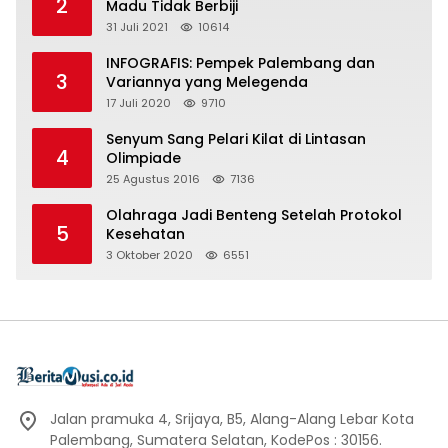
2
Madu Tidak Berbiji
31 Juli 2021
10614
INFOGRAFIS: Pempek Palembang dan
3
Variannya yang Melegenda
17 Juli 2020
9710
Senyum Sang Pelari Kilat di Lintasan
4
Olimpiade
25 Agustus 2016
7136
Olahraga Jadi Benteng Setelah Protokol
5
Kesehatan
3 Oktober 2020
6551
Jalan pramuka 4, Srijaya, B5, Alang-Alang Lebar Kota
Palembang, Sumatera Selatan, KodePos : 30156.