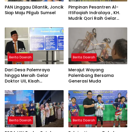
PAN Linggau Dilantik, Joncik
Pimpinan Pesantren Al-
Siap Maju Pilgub Sumsel
Ittifaqiah Indralaya , KH.
Mudrik Qori Raih Gelar
Doktor dengan Inovasi
Model Pembelajaran
Nagham Al-Qur’an di UMM
Berita Daerah
Berita Daerah
Dari Desa Palemraya
Merajut Wayang
hingga Meraih Gelar
Palembang Bersama
Doktor UII, Kisah
Generasi Muda
Perjuangan Dosen STAI
Yogyakarta yang Pernah
Menjadi Driver Taksi Online
Berita Daerah
Berita Daerah