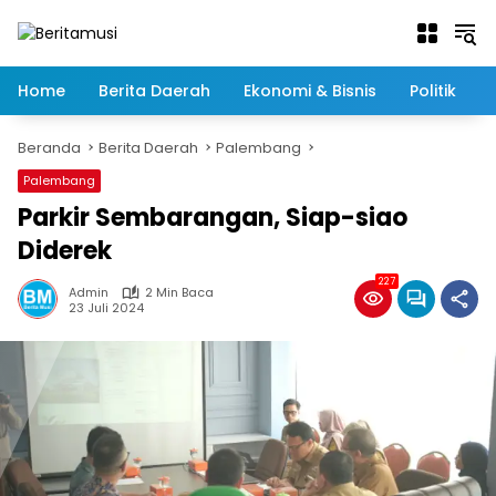
Langsung
ke
konten
Home
Berita Daerah
Ekonomi & Bisnis
Politik
Beranda
Berita Daerah
Palembang
Palembang
Parkir Sembarangan, Siap-siao
Diderek
227
Admin
2 Min Baca
23 Juli 2024