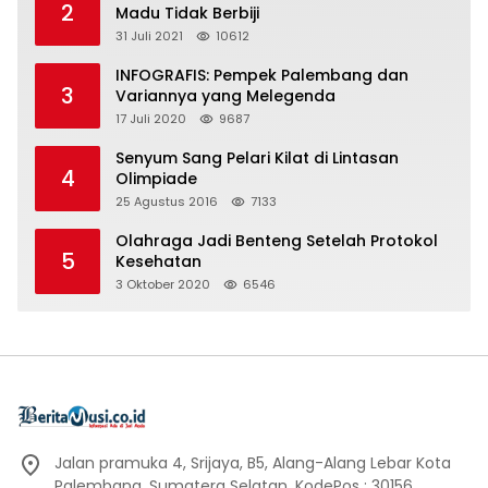
2
Madu Tidak Berbiji
31 Juli 2021
10612
INFOGRAFIS: Pempek Palembang dan
3
Variannya yang Melegenda
17 Juli 2020
9687
Senyum Sang Pelari Kilat di Lintasan
4
Olimpiade
25 Agustus 2016
7133
Olahraga Jadi Benteng Setelah Protokol
5
Kesehatan
3 Oktober 2020
6546
Jalan pramuka 4, Srijaya, B5, Alang-Alang Lebar Kota
Palembang, Sumatera Selatan, KodePos : 30156.