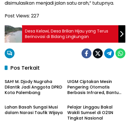
disimulasikan menjadi jalan satu arah,” tutupnya.
Post Views:
227
Desa Kelawi, Desa Brilian Hijau yang Terus
Berinovasi di Bidang Lingkungan
Pos Terkait
Palembang
Palembang
SAH! M. Djody Nugraha
UIGM Ciptakan Mesin
Dilantik Jadi Anggota DPRD
Pengering Otomatis
Kota Palembang
Berbasis Infrared, Bantu
Palembang
Berita Daerah
Perajin Eceng Gondok di
Pulau Kemaro
Lahan Basah Sungai Musi
Pelajar Linggau Bakal
dalam Narasi Taufik Wijaya
Wakili Sumsel di O2SN
Tingkat Nasional
OKI Maju Bersama
Palembang