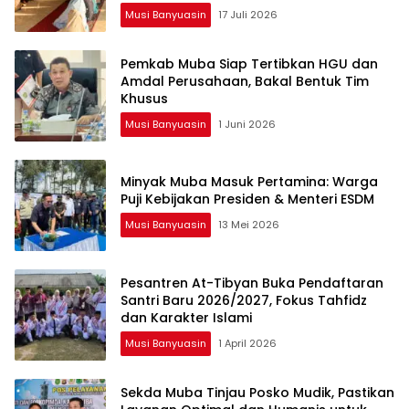
Musi Banyuasin
17 Juli 2026
Pemkab Muba Siap Tertibkan HGU dan
Amdal Perusahaan, Bakal Bentuk Tim
Khusus
Musi Banyuasin
1 Juni 2026
Minyak Muba Masuk Pertamina: Warga
Puji Kebijakan Presiden & Menteri ESDM
Musi Banyuasin
13 Mei 2026
Pesantren At-Tibyan Buka Pendaftaran
Santri Baru 2026/2027, Fokus Tahfidz
dan Karakter Islami
Musi Banyuasin
1 April 2026
Sekda Muba Tinjau Posko Mudik, Pastikan