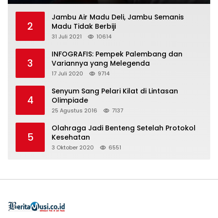
Jambu Air Madu Deli, Jambu Semanis
2
Madu Tidak Berbiji
31 Juli 2021
10614
INFOGRAFIS: Pempek Palembang dan
3
Variannya yang Melegenda
17 Juli 2020
9714
Senyum Sang Pelari Kilat di Lintasan
4
Olimpiade
25 Agustus 2016
7137
Olahraga Jadi Benteng Setelah Protokol
5
Kesehatan
3 Oktober 2020
6551