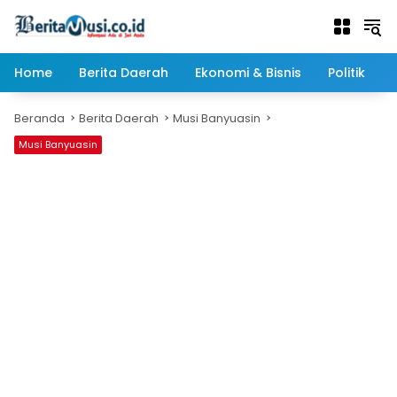
Langsung
ke
konten
Home
Berita Daerah
Ekonomi & Bisnis
Politik
Beranda
Berita Daerah
Musi Banyuasin
Musi Banyuasin