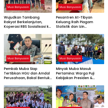
Musi Banyuasin
Musi Banyuasin
Wujudkan Tambang
Pesantren At-Tibyan
Rakyat Berkelanjutan,
Keluang Raih Piagam
Koperasi RBS Sosialisasi ke
Statistik dan Izin
Pemilik Sumur Soal K3 dan
Operasional Resmi dari
GEP
Kemenag RI
Musi Banyuasin
Musi Banyuasin
Pemkab Muba Siap
Minyak Muba Masuk
Tertibkan HGU dan Amdal
Pertamina: Warga Puji
Perusahaan, Bakal Bentuk
Kebijakan Presiden &
Tim Khusus
Menteri ESDM