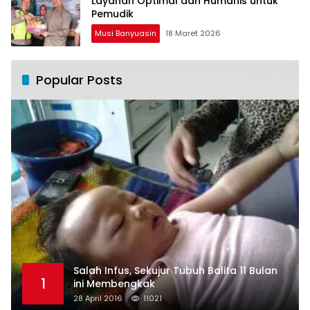
Layanan Optimal dan Humanis untuk
Pemudik
Musi Banyuasin
18 Maret 2026
Popular Posts
Salah Infus, Sekujur Tubuh Balita 11 Bulan
1
ini Membengkak
28 April 2016
11021