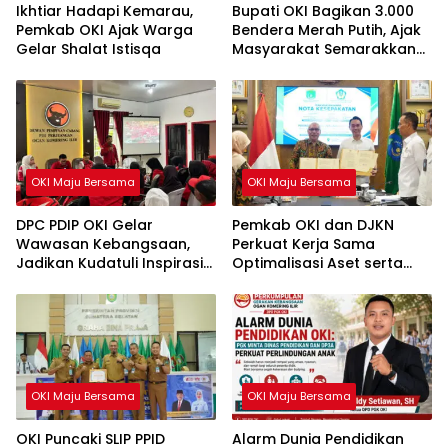
Ikhtiar Hadapi Kemarau,
Bupati OKI Bagikan 3.000
Pemkab OKI Ajak Warga
Bendera Merah Putih, Ajak
Gelar Shalat Istisqa
Masyarakat Semarakkan
HUT ke-81 RI
OKI Maju Bersama
OKI Maju Bersama
DPC PDIP OKI Gelar
Pemkab OKI dan DJKN
Wawasan Kebangsaan,
Perkuat Kerja Sama
Jadikan Kudatuli Inspirasi
Optimalisasi Aset serta
Perjuangan Demokrasi
Piutang Daerah
OKI Maju Bersama
OKI Maju Bersama
OKI Puncaki SLIP PPID
Alarm Dunia Pendidikan