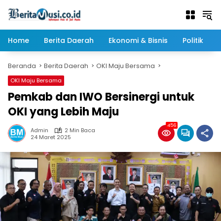
Langsung
ke
konten
Home
Berita Daerah
Ekonomi & Bisnis
Politik
Beranda
Berita Daerah
OKI Maju Bersama
OKI Maju Bersama
Pemkab dan IWO Bersinergi untuk
OKI yang Lebih Maju
456
Admin
2 Min Baca
24 Maret 2025