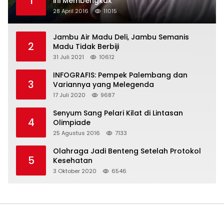
1
ini Membengkak
28 April 2016
11015
Jambu Air Madu Deli, Jambu Semanis
2
Madu Tidak Berbiji
31 Juli 2021
10612
INFOGRAFIS: Pempek Palembang dan
3
Variannya yang Melegenda
17 Juli 2020
9687
Senyum Sang Pelari Kilat di Lintasan
4
Olimpiade
25 Agustus 2016
7133
Olahraga Jadi Benteng Setelah Protokol
5
Kesehatan
3 Oktober 2020
6546