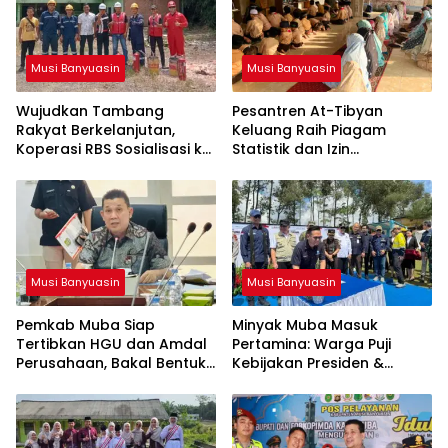
Musi Banyuasin
Musi Banyuasin
Wujudkan Tambang
Pesantren At-Tibyan
Rakyat Berkelanjutan,
Keluang Raih Piagam
Koperasi RBS Sosialisasi ke
Statistik dan Izin
Pemilik Sumur Soal K3 dan
Operasional Resmi dari
GEP
Kemenag RI
Musi Banyuasin
Musi Banyuasin
Pemkab Muba Siap
Minyak Muba Masuk
Tertibkan HGU dan Amdal
Pertamina: Warga Puji
Perusahaan, Bakal Bentuk
Kebijakan Presiden &
Tim Khusus
Menteri ESDM