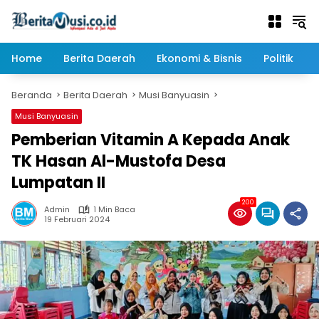
Langsung
ke
konten
Home
Berita Daerah
Ekonomi & Bisnis
Politik
Beranda
Berita Daerah
Musi Banyuasin
Musi Banyuasin
Pemberian Vitamin A Kepada Anak
TK Hasan Al-Mustofa Desa
Lumpatan II
200
Admin
1 Min Baca
19 Februari 2024