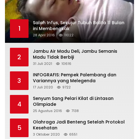
Salah Infus, Sekujur Tubuh Balita 11 Bulan
1
ini Membengkak
28 April 2016
11022
Jambu Air Madu Deli, Jambu Semanis
2
Madu Tidak Berbiji
31 Juli 2021
10616
INFOGRAFIS: Pempek Palembang dan
3
Variannya yang Melegenda
17 Juli 2020
9722
Senyum Sang Pelari Kilat di Lintasan
4
Olimpiade
25 Agustus 2016
7138
Olahraga Jadi Benteng Setelah Protokol
5
Kesehatan
3 Oktober 2020
6551