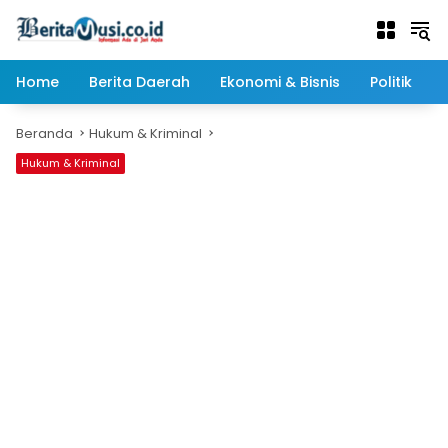
Langsung
ke
konten
Home
Berita Daerah
Ekonomi & Bisnis
Politik
Beranda
Hukum & Kriminal
Hukum & Kriminal