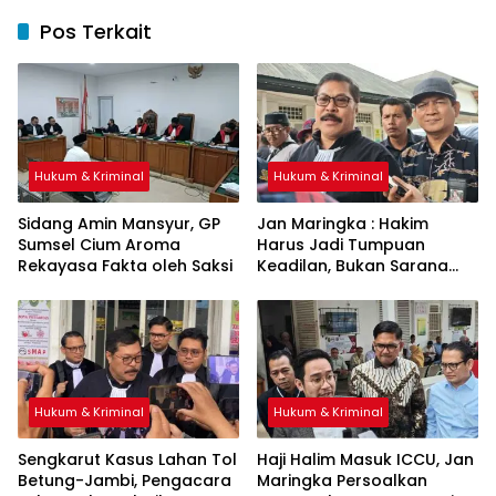
Pos Terkait
Hukum & Kriminal
Hukum & Kriminal
Sidang Amin Mansyur, GP
Jan Maringka : Hakim
Sumsel Cium Aroma
Harus Jadi Tumpuan
Rekayasa Fakta oleh Saksi
Keadilan, Bukan Sarana
Pembenaran Ketidakadilan
Hukum & Kriminal
Hukum & Kriminal
Sengkarut Kasus Lahan Tol
Haji Halim Masuk ICCU, Jan
Betung-Jambi, Pengacara
Maringka Persoalkan