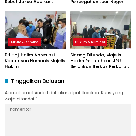
Sebut Jaksa Abaikan
Pencegahan Luar Negeri
Mekanisme Administrasi
oleh Jaksa
PSN
Hukum & Kriminal
Hukum & Kriminal
PH Haji Halim Apresiasi
Sidang Ditunda, Majelis
Keputusan Humanis Majelis
Hakim Perintahkan JPU
Hakim
Serahkan Berkas Perkara
Haji Halim
Tinggalkan Balasan
Alamat email Anda tidak akan dipublikasikan.
Ruas yang
wajib ditandai
*