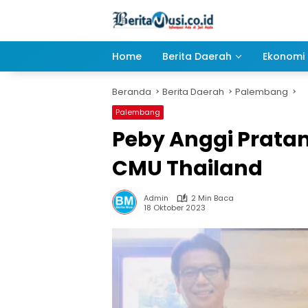
Langsung
ke
konten
Home
Berita Daerah
Ekonomi 
Beranda
Berita Daerah
Palembang
Palembang
Peby Anggi Prata
CMU Thailand
Admin
2 Min Baca
18 Oktober 2023