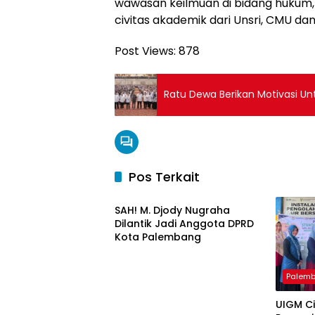
wawasan keilmuan di bidang hukum, 
civitas akademik dari Unsri, CMU da
Post Views:
878
Ratu Dewa Berikan Motivasi Un
Pos Terkait
Palembang
SAH! M. Djody Nugraha
Dilantik Jadi Anggota DPRD
Kota Palembang
Palem
UIGM C