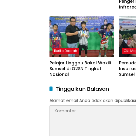
Pengeri
Infrare
Gondok
Berita Daerah
OKI Ma
Pelajar Linggau Bakal Wakili
Pemuda
Sumsel di O2SN Tingkat
Inspira
Nasional
Sumsel
Tinggalkan Balasan
Alamat email Anda tidak akan dipublikasi