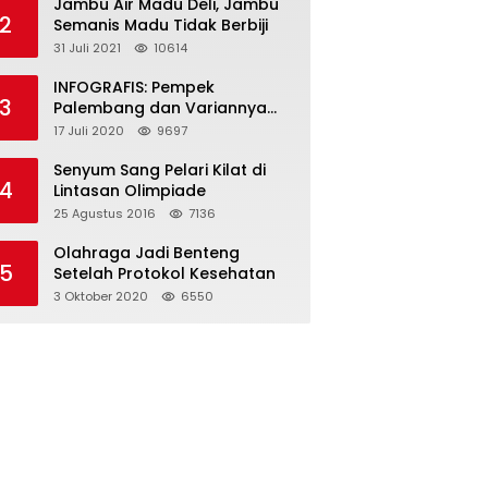
Jambu Air Madu Deli, Jambu
2
Semanis Madu Tidak Berbiji
31 Juli 2021
10614
INFOGRAFIS: Pempek
3
Palembang dan Variannya
yang Melegenda
17 Juli 2020
9697
Senyum Sang Pelari Kilat di
4
Lintasan Olimpiade
25 Agustus 2016
7136
Olahraga Jadi Benteng
5
Setelah Protokol Kesehatan
3 Oktober 2020
6550