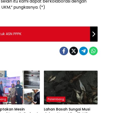
selain itu kami dapat berkolaborasi dengan
n UKM,” pungkasnya. (*)
tuk ASN PPPK
bang
Palembang
iptakan Mesin
Lahan Basah Sungai Musi