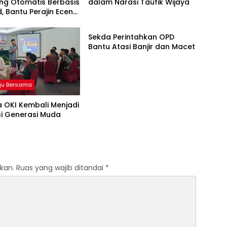
ng Otomatis Berbasis
dalam Narasi Taufik Wijaya
d, Bantu Perajin Eceng
Palembang
 di Pulau Kemaro
Sekda Perintahkan OPD
Bantu Atasi Banjir dan Macet
ju Bersama
 OKI Kembali Menjadi
si Generasi Muda
kan.
Ruas yang wajib ditandai
*