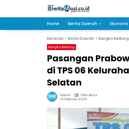
Langsung
ke
konten
Home
Berita Daerah
Ekonomi 
Beranda
Berita Daerah
Bangka Belitung
Bangka Belitung
Pasangan Prabow
di TPS 06 Kelurah
Selatan
Admin
1 Min Baca
14 Februari 2024