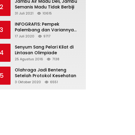
Jambu Air Madu Deli, Jambu
2
Semanis Madu Tidak Berbiji
31 Juli 2021
10615
INFOGRAFIS: Pempek
3
Palembang dan Variannya
yang Melegenda
17 Juli 2020
9717
Senyum Sang Pelari Kilat di
4
Lintasan Olimpiade
25 Agustus 2016
7138
Olahraga Jadi Benteng
5
Setelah Protokol Kesehatan
3 Oktober 2020
6551