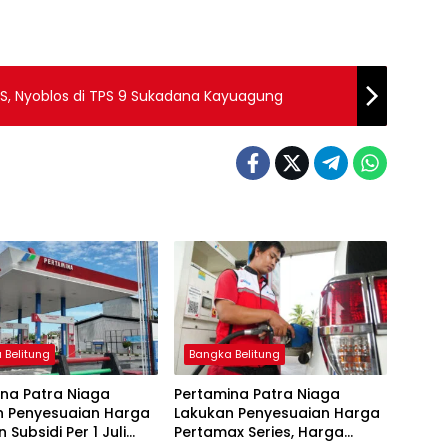
 TPS, Nyoblos di TPS 9 Sukadana Kayuagung
 Belitung
Bangka Belitung
na Patra Niaga
Pertamina Patra Niaga
n Penyesuaian Harga
Lakukan Penyesuaian Harga
 Subsidi Per 1 Juli
Pertamax Series, Harga