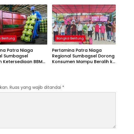
Pertalite dan Solar Subsidi
Tetap
 Belitung
Bangka Belitung
na Patra Niaga
Pertamina Patra Niaga
al Sumbagsel
Regional Sumbagsel Dorong
n Ketersediaan BBM
Konsumen Mampu Beralih ke
G pada Masa
Bright Gas Melalui Program
n dan Menjelang
Trade In di Belitung Timur
kan.
Ruas yang wajib ditandai
*