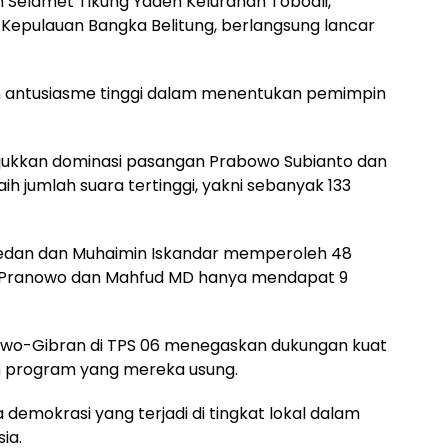
an Selamet Tikung Yaden Kelurahan Toboali,
 Kepulauan Bangka Belitung, berlangsung lancar
 antusiasme tinggi dalam menentukan pemimpin
njukkan dominasi pasangan Prabowo Subianto dan
h jumlah suara tertinggi, yakni sebanyak 133
wedan dan Muhaimin Iskandar memperoleh 48
r Pranowo dan Mahfud MD hanya mendapat 9
wo-Gibran di TPS 06 menegaskan dukungan kuat
an program yang mereka usung.
a demokrasi yang terjadi di tingkat lokal dalam
ia.