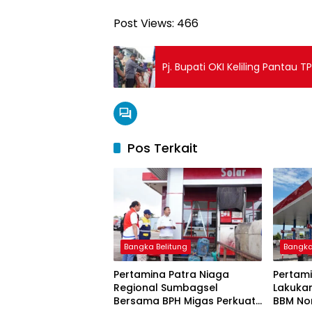
Post Views:
466
Pj. Bupati OKI Keliling Pantau
Pos Terkait
Bangka Belitung
Bangka
Pertamina Patra Niaga
Pertami
Regional Sumbagsel
Lakuka
Bersama BPH Migas Perkuat
BBM Non