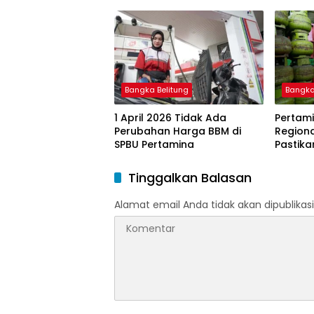
Pengawasan Penyaluran
2026
BBM Subsidi bagi Nelayan
melalui Aplikasi XSTAR
Bangka Belitung
Bangka
1 April 2026 Tidak Ada
Pertami
Perubahan Harga BBM di
Region
SPBU Pertamina
Pastika
dan LP
Ramada
Tinggalkan Balasan
Idulfitri
Alamat email Anda tidak akan dipublikasi