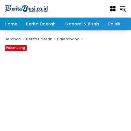
Langsung
ke
konten
Home
Berita Daerah
Ekonomi & Bisnis
Politik
Beranda
Berita Daerah
Palembang
Palembang