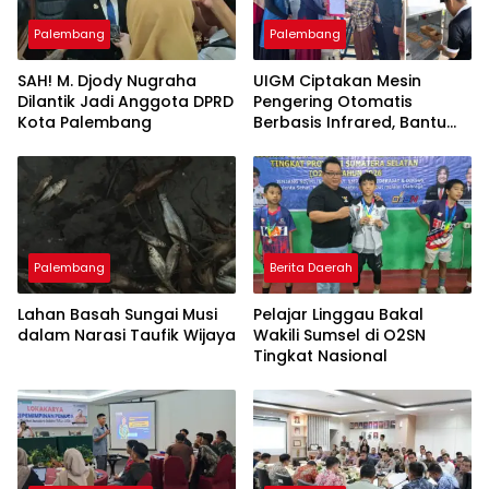
Palembang
Palembang
SAH! M. Djody Nugraha
UIGM Ciptakan Mesin
Dilantik Jadi Anggota DPRD
Pengering Otomatis
Kota Palembang
Berbasis Infrared, Bantu
Perajin Eceng Gondok di
Pulau Kemaro
Palembang
Berita Daerah
Lahan Basah Sungai Musi
Pelajar Linggau Bakal
dalam Narasi Taufik Wijaya
Wakili Sumsel di O2SN
Tingkat Nasional