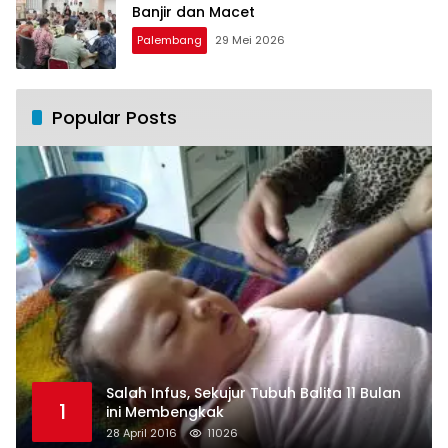
Banjir dan Macet
Palembang
29 Mei 2026
Popular Posts
Salah Infus, Sekujur Tubuh Balita 11 Bulan
1
ini Membengkak
28 April 2016
11026