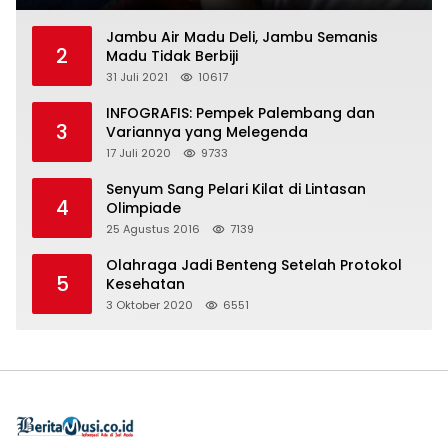
Jambu Air Madu Deli, Jambu Semanis
2
Madu Tidak Berbiji
31 Juli 2021
10617
INFOGRAFIS: Pempek Palembang dan
3
Variannya yang Melegenda
17 Juli 2020
9733
Senyum Sang Pelari Kilat di Lintasan
4
Olimpiade
25 Agustus 2016
7139
Olahraga Jadi Benteng Setelah Protokol
5
Kesehatan
3 Oktober 2020
6551