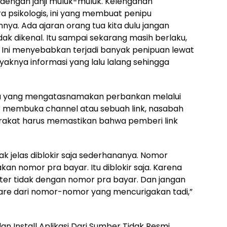
 dengan janji muluk-muluk. Kelengahan
 psikologis, ini yang membuat penipu
nya. Ada ajaran orang tua kita dulu jangan
ak dikenal. Itu sampai sekarang masih berlaku,
h. Ini menyebabkan terjadi banyak penipuan lewat
nyaknya informasi yang lalu lalang sehingga
ada yang mengatasnamakan perbankan melalui
 membuka channel atau sebuah link, nasabah
rakat harus memastikan bahwa pemberi link
ak jelas diblokir saja sederhananya. Nomor
n nomor pra bayar. Itu diblokir saja. Karena
ter tidak dengan nomor pra bayar. Dan jangan
hare dari nomor-nomor yang mencurigakan tadi,”
an Install Aplikasi Dari Sumber Tidak Resmi