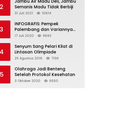
Jambu Air Madu Deli, Jambu
2
Semanis Madu Tidak Berbiji
31 Juli 2021
10614
INFOGRAFIS: Pempek
3
Palembang dan Variannya
yang Melegenda
17 Juli 2020
9693
Senyum Sang Pelari Kilat di
4
Lintasan Olimpiade
25 Agustus 2016
7136
Olahraga Jadi Benteng
5
Setelah Protokol Kesehatan
3 Oktober 2020
6550