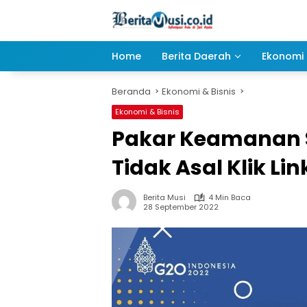
Langsung
ke
konten
Home
Berita Daerah
Ekonomi 
Beranda
Ekonomi & Bisnis
Ekonomi & Bisnis
Pakar Keamanan 
Tidak Asal Klik Lin
Berita Musi
4 Min Baca
28 September 2022