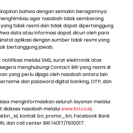
ungkapkan bahwa dengan semakin beragamnya
I menghimbau agar nasabah tidak sembarang
 yang tidak resmi dan tidak dapat dipertanggung
wa data atau informasi dapat dicuri oleh para
nstal aplikasi dengan sumber tidak resmi yang
idak bertanggung jawab.
otifikasi melalui SMS, surat elektronik atas
r segera menghubungi Contact BRI yang resmi di
an yang perlu dijaga oleh nasabah antara lain
username dan password digital banking, OTP, dan
iasa menginformasikan seluruh layanan melalui
t diakses nasabah melalui
www.bri.co.id
,
kbri_id, kontak bri, promo_bri, Facebook Bank
I, dan call center BRI 14017/1500017.