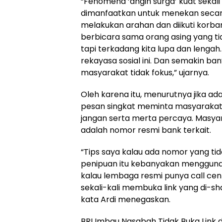
“Fenomena ‘angin surga’ kuat sekali
dimanfaatkan untuk menekan secara
melakukan arahan dan diikuti korban
berbicara sama orang asing yang tid
tapi terkadang kita lupa dan lenga
rekayasa sosial ini. Dan semakin ba
masyarakat tidak fokus,” ujarnya.
Oleh karena itu, menurutnya jika 
pesan singkat meminta masyarakat
jangan serta merta percaya. Masya
adalah nomor resmi bank terkait.
“Tips saya kalau ada nomor yang tid
penipuan itu kebanyakan menggunaka
kalau lembaga resmi punya call cen
sekali-kali membuka link yang di-s
kata Ardi menegaskan.
BRI Imbau Nasabah Tidak Buka Link d