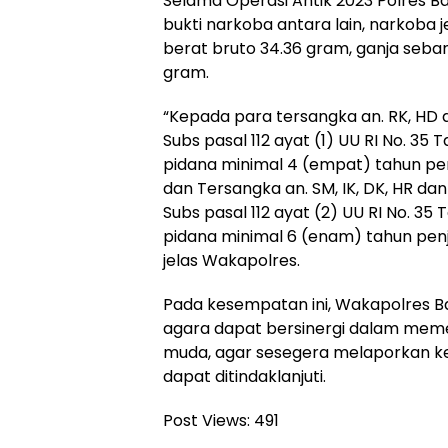
Selama Operasi Antik 2023 Polres 
bukti narkoba antara lain, narkoba 
berat bruto 34.36 gram, ganja seba
gram.
“Kepada para tersangka an. RK, HD 
Subs pasal 112 ayat (1) UU RI No. 3
pidana minimal 4 (empat) tahun pen
dan Tersangka an. SM, IK, DK, HR da
Subs pasal 112 ayat (2) UU RI No. 
pidana minimal 6 (enam) tahun pen
jelas Wakapolres.
Pada kesempatan ini, Wakapolres
agara dapat bersinergi dalam mem
muda, agar sesegera melaporkan ke
dapat ditindaklanjuti.
Post Views:
491