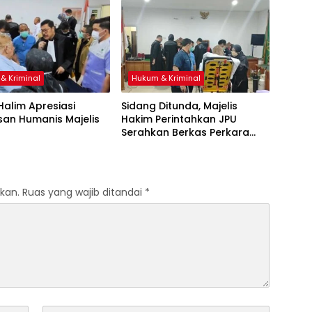
& Kriminal
Hukum & Kriminal
 Halim Apresiasi
Sidang Ditunda, Majelis
san Humanis Majelis
Hakim Perintahkan JPU
Serahkan Berkas Perkara
Haji Halim
kan.
Ruas yang wajib ditandai
*