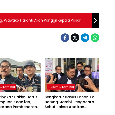
, Wawako Fitrianti Akan Panggil Kepala Pasar
& Kriminal
Hukum & Kriminal
ingka : Hakim Harus
Sengkarut Kasus Lahan Tol
umpuan Keadilan,
Betung-Jambi, Pengacara
Sarana Pembenaran
Sebut Jaksa Abaikan
adilan
Mekanisme Administrasi PSN