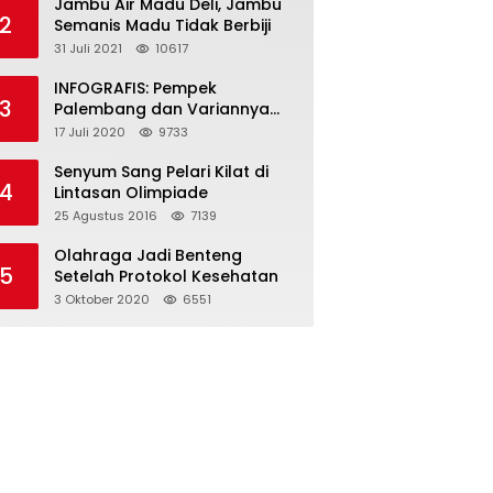
Jambu Air Madu Deli, Jambu
2
Semanis Madu Tidak Berbiji
31 Juli 2021
10617
INFOGRAFIS: Pempek
3
Palembang dan Variannya
yang Melegenda
17 Juli 2020
9733
Senyum Sang Pelari Kilat di
4
Lintasan Olimpiade
25 Agustus 2016
7139
Olahraga Jadi Benteng
5
Setelah Protokol Kesehatan
3 Oktober 2020
6551